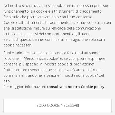
Nel nostro sito utilizziamo sia cookie tecnici necessari per il suo
funzionamento, sia cookie e altri strumenti di tracciamento
facoltativi che potrai attivare solo con il tuo consenso.
Cookie e altri strumenti di tracciamento facoltativi sono usati per
Gestione del documento:
analisi statistiche, misure sull'efficacia della comunicazione
istituzionale e analisi dei comportamenti degli utenti.
Se chiudi questo banner continuerai la navigazione solo con i
cookie necessari.
Atom
Puoi esprimere il consenso sui cookie facoltativi attivando
Rss 1.0
l'opzione in "Personalizza cookie" e, se vuoi, potrai esprimere
consensi più specifici in "Mostra cookie di profilazione".
Rss 2.0
Potrai sempre rivedere le tue scelte e verificare lo stato dei
consensi rientrando nella sezione "Impostazione cookie" del
sito.
AMS Dottorato
Per maggiori informazioni
consulta la nostra Cookie policy
.
ISSN: 2038-7946
Servizio implementato e gestito da
AlmaDL
Impostazioni Cookie
COOKIE DI PROFILAZIONE -
SOLO COOKIE NECESSARI
Informativa sulla privacy
FACOLTATIVI
Condizioni d’uso del sito