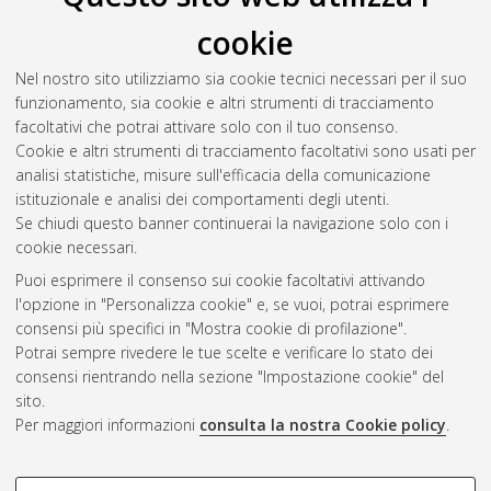
Download (9MB)
cookie
Abstract
Nel nostro sito utilizziamo sia cookie tecnici necessari per il suo
funzionamento, sia cookie e altri strumenti di tracciamento
Altri metadati
facoltativi che potrai attivare solo con il tuo consenso.
Cookie e altri strumenti di tracciamento facoltativi sono usati per
Gestione del documento:
analisi statistiche, misure sull'efficacia della comunicazione
istituzionale e analisi dei comportamenti degli utenti.
Se chiudi questo banner continuerai la navigazione solo con i
cookie necessari.
Atom
Puoi esprimere il consenso sui cookie facoltativi attivando
Rss 1.0
l'opzione in "Personalizza cookie" e, se vuoi, potrai esprimere
consensi più specifici in "Mostra cookie di profilazione".
Rss 2.0
Potrai sempre rivedere le tue scelte e verificare lo stato dei
consensi rientrando nella sezione "Impostazione cookie" del
sito.
AMS Dottorato
Per maggiori informazioni
consulta la nostra Cookie policy
.
ISSN: 2038-7946
Servizio implementato e gestito da
AlmaDL
Impostazioni Cookie
COOKIE DI PROFILAZIONE -