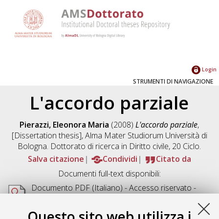
Login
STRUMENTI DI NAVIGAZIONE
L'accordo parziale
Pierazzi, Eleonora Maria
(2008)
L'accordo parziale
,
[Dissertation thesis], Alma Mater Studiorum Università di
Bologna. Dottorato di ricerca in
Diritto civile
, 20 Ciclo.
Salva citazione
Condividi
Citato da
Documenti full-text disponibili:
Documento PDF
(Italiano) - Accesso riservato -
Richiede un lettore di PDF come
Xpdf
o
Adobe
Acrobat Reader
Questo sito web utilizza i