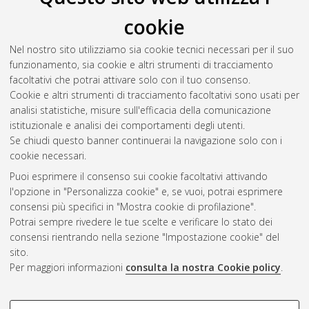
cookie
Nel nostro sito utilizziamo sia cookie tecnici necessari per il suo
funzionamento, sia cookie e altri strumenti di tracciamento
facoltativi che potrai attivare solo con il tuo consenso.
Cookie e altri strumenti di tracciamento facoltativi sono usati per
Gestione del documento:
analisi statistiche, misure sull'efficacia della comunicazione
istituzionale e analisi dei comportamenti degli utenti.
Se chiudi questo banner continuerai la navigazione solo con i
cookie necessari.
Atom
Puoi esprimere il consenso sui cookie facoltativi attivando
Rss 1.0
l'opzione in "Personalizza cookie" e, se vuoi, potrai esprimere
consensi più specifici in "Mostra cookie di profilazione".
Rss 2.0
Potrai sempre rivedere le tue scelte e verificare lo stato dei
consensi rientrando nella sezione "Impostazione cookie" del
sito.
AMS Dottorato
Per maggiori informazioni
consulta la nostra Cookie policy
.
ISSN: 2038-7946
Servizio implementato e gestito da
AlmaDL
Impostazioni Cookie
COOKIE DI PROFILAZIONE -