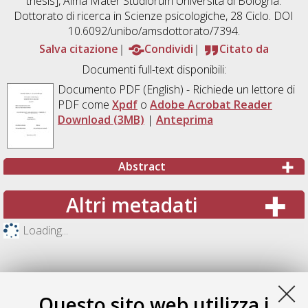
thesis], Alma Mater Studiorum Università di Bologna.
Dottorato di ricerca in
Scienze psicologiche
, 28 Ciclo. DOI
10.6092/unibo/amsdottorato/7394.
Salva citazione
Condividi
Citato da
Documenti full-text disponibili:
Documento PDF
(English) - Richiede un lettore di
PDF come
Xpdf
o
Adobe Acrobat Reader
Download (3MB)
|
Anteprima
Abstract
Altri metadati
Loading...
Questo sito web utilizza i