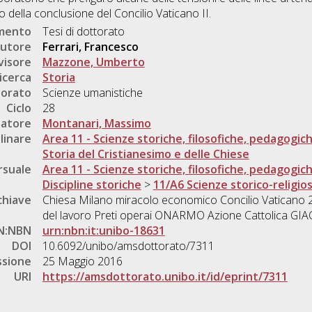
 della conclusione del Concilio Vaticano II.
umento
Tesi di dottorato
utore
Ferrari, Francesco
visore
Mazzone, Umberto
icerca
Storia
torato
Scienze umanistiche
Ciclo
28
natore
Montanari, Massimo
linare
Area 11 - Scienze storiche, filosofiche, pedagogic
Storia del Cristianesimo e delle Chiese
rsuale
Area 11 - Scienze storiche, filosofiche, pedagogic
Discipline storiche
>
11/A6 Scienze storico-religio
chiave
Chiesa Milano miracolo economico Concilio Vaticano 2
del lavoro Preti operai ONARMO Azione Cattolica GIA
N:NBN
urn:nbn:it:unibo-18631
DOI
10.6092/unibo/amsdottorato/7311
ssione
25 Maggio 2016
URI
https://amsdottorato.unibo.it/id/eprint/7311