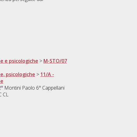
he e psicologiche
>
M-STO/07
he, psicologiche
>
11/A -
se
° Montini Paolo 6° Cappellani
C CL