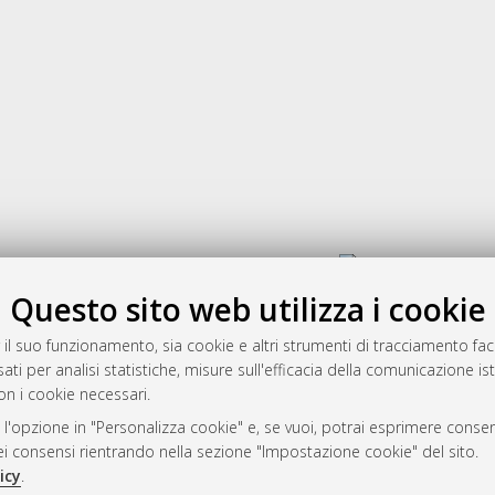
Gestione del documento:
Questo sito web utilizza i cookie
 il suo funzionamento, sia cookie e altri strumenti di tracciamento faco
rato
ati per analisi statistiche, misure sull'efficacia della comunicazione is
-7946
on i cookie necessari.
mplementato e gestito da
AlmaDL
 l'opzione in "Personalizza cookie" e, se vuoi, potrai esprimere consens
ni Cookie
dei consensi rientrando nella sezione "Impostazione cookie" del sito.
 sulla privacy
icy
.
d’uso del sito