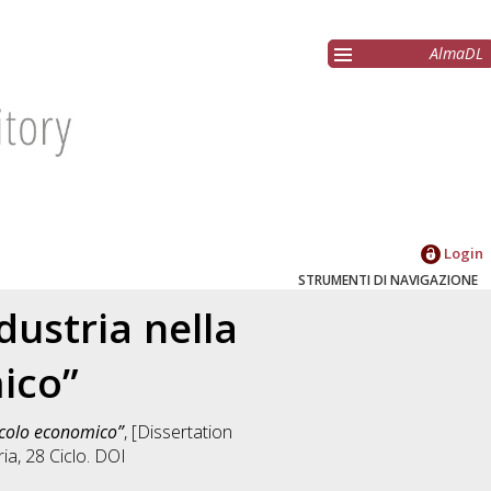
AlmaDL
Login
STRUMENTI DI NAVIGAZIONE
ndustria nella
ico”
racolo economico”
, [Dissertation
ria
, 28 Ciclo. DOI