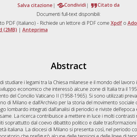
Salva citazione
Condividi
Citato da
Documenti full-text disponibili:
to PDF
(Italiano) - Richiede un lettore di PDF come
Xpdf
o
Ado
d (2MB)
|
Anteprima
Abstract
i studiare i legami tra la Chiesa milanese e il mondo del lavoro 
sviluppo economico che interessò alcune zone di Italia tra il 19
to del Concilio Vaticano II (1958-1965). Si sono utilizzati prev
no di Milano e dall’Archivio per la storia del movimento sociale c
go lombardo integrati dall’analisi di periodici e riviste dell’epoca
same. La ricerca contribuisce a mettere in luce i molti contrast
i soprattutto dal coevo dibattito politico e dalle trasformazion
tà italiana. La diocesi di Milano si presenta così, nel periodo c
oratorio che prefigurò alcune delle tensioni e delle linee di te