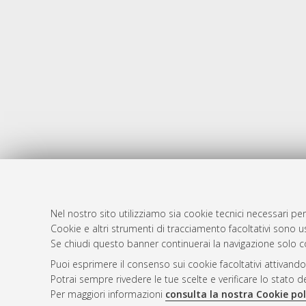
Nel nostro sito utilizziamo sia cookie tecnici necessari per
AMS Dotto
Atom
Cookie e altri strumenti di tracciamento facoltativi sono us
ISSN: 2038
Se chiudi questo banner continuerai la navigazione solo c
Rss 1.0
Servizio i
Puoi esprimere il consenso sui cookie facoltativi attivando
Rss 2.0
Impostazio
Potrai sempre rivedere le tue scelte e verificare lo stato 
Informativa
Per maggiori informazioni
consulta la nostra Cookie pol
Condizioni 