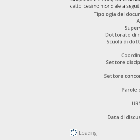
cattolicesimo mondiale a seguito
Tipologia del doc
A
Super
Dottorato di r
Scuola di dot
Coordi
Settore discip
Settore conco
Parole 
UR
Data di discu
Loading...