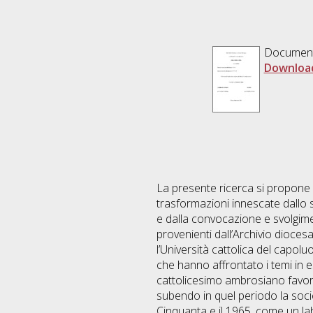
Documen
Downloa
La presente ricerca si propone d
trasformazioni innescate dallo 
e dalla convocazione e svolgimen
provenienti dall’Archivio diocesa
l’Università cattolica del capoluo
che hanno affrontato i temi in e
cattolicesimo ambrosiano favorit
subendo in quel periodo la socie
Cinquanta e il 1965, come un lab