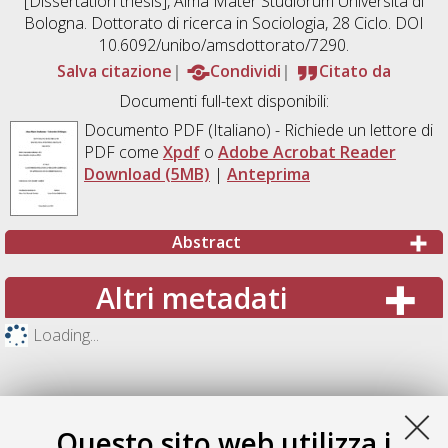
[Dissertation thesis], Alma Mater Studiorum Università di
Bologna. Dottorato di ricerca in
Sociologia
, 28 Ciclo. DOI
10.6092/unibo/amsdottorato/7290.
Salva citazione
Condividi
Citato da
Documenti full-text disponibili:
Documento PDF
(Italiano) - Richiede un lettore di
PDF come
Xpdf
o
Adobe Acrobat Reader
Download (5MB)
|
Anteprima
Abstract
Altri metadati
Loading...
Questo sito web utilizza i