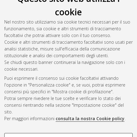
cookie
Nel nostro sito utilizziamo sia cookie tecnici necessari per il suo
funzionamento, sia cookie e altri strumenti di tracciamento
facoltativi che potrai attivare solo con il tuo consenso.
Cookie e altri strumenti di tracciamento facoltativi sono usati per
Gestione del documento:
analisi statistiche, misure sull'efficacia della comunicazione
istituzionale e analisi dei comportamenti degli utenti.
Se chiudi questo banner continuerai la navigazione solo con i
cookie necessari.
Atom
Puoi esprimere il consenso sui cookie facoltativi attivando
Rss 1.0
l'opzione in "Personalizza cookie" e, se vuoi, potrai esprimere
consensi più specifici in "Mostra cookie di profilazione".
Rss 2.0
Potrai sempre rivedere le tue scelte e verificare lo stato dei
consensi rientrando nella sezione "Impostazione cookie" del
sito.
AMS Dottorato
Per maggiori informazioni
consulta la nostra Cookie policy
.
ISSN: 2038-7946
Servizio implementato e gestito da
AlmaDL
Impostazioni Cookie
COOKIE DI PROFILAZIONE -