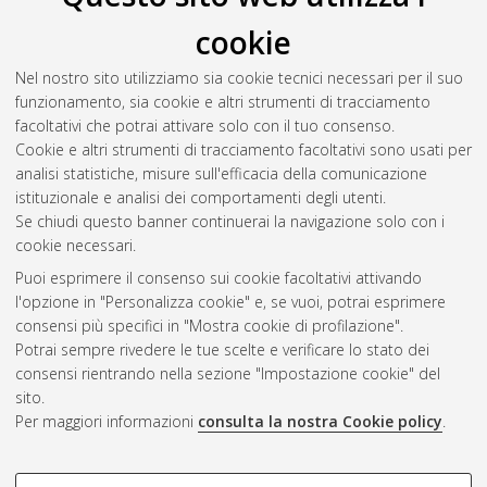
cookie
Nel nostro sito utilizziamo sia cookie tecnici necessari per il suo
funzionamento, sia cookie e altri strumenti di tracciamento
facoltativi che potrai attivare solo con il tuo consenso.
Cookie e altri strumenti di tracciamento facoltativi sono usati per
Gestione del documento:
analisi statistiche, misure sull'efficacia della comunicazione
istituzionale e analisi dei comportamenti degli utenti.
Se chiudi questo banner continuerai la navigazione solo con i
cookie necessari.
Atom
Puoi esprimere il consenso sui cookie facoltativi attivando
Rss 1.0
l'opzione in "Personalizza cookie" e, se vuoi, potrai esprimere
consensi più specifici in "Mostra cookie di profilazione".
Rss 2.0
Potrai sempre rivedere le tue scelte e verificare lo stato dei
consensi rientrando nella sezione "Impostazione cookie" del
sito.
AMS Dottorato
Per maggiori informazioni
consulta la nostra Cookie policy
.
ISSN: 2038-7946
Servizio implementato e gestito da
AlmaDL
Impostazioni Cookie
COOKIE DI PROFILAZIONE -