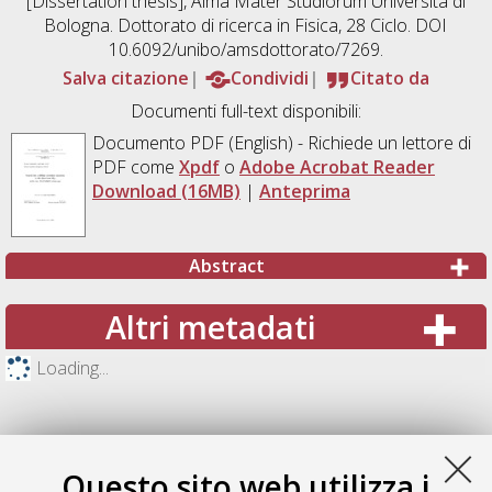
[Dissertation thesis], Alma Mater Studiorum Università di
Bologna. Dottorato di ricerca in
Fisica
, 28 Ciclo. DOI
10.6092/unibo/amsdottorato/7269.
Salva citazione
Condividi
Citato da
Documenti full-text disponibili:
Documento PDF
(English) - Richiede un lettore di
PDF come
Xpdf
o
Adobe Acrobat Reader
Download (16MB)
|
Anteprima
Abstract
Altri metadati
Loading...
Questo sito web utilizza i