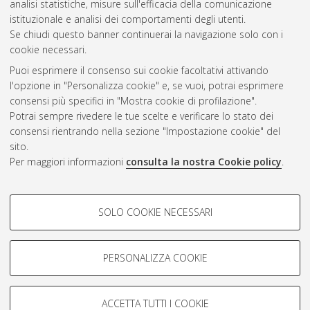
analisi statistiche, misure sull'efficacia della comunicazione
istituzionale e analisi dei comportamenti degli utenti.
Se chiudi questo banner continuerai la navigazione solo con i
cookie necessari.
Atom
Puoi esprimere il consenso sui cookie facoltativi attivando
Rss 1.0
l'opzione in "Personalizza cookie" e, se vuoi, potrai esprimere
consensi più specifici in "Mostra cookie di profilazione".
Rss 2.0
Potrai sempre rivedere le tue scelte e verificare lo stato dei
consensi rientrando nella sezione "Impostazione cookie" del
sito.
AMS Dottorato
Per maggiori informazioni
consulta la nostra Cookie policy
.
ISSN: 2038-7946
Servizio implementato e gestito da
AlmaDL
Impostazioni Cookie
COOKIE DI PROFILAZIONE -
SOLO COOKIE NECESSARI
Informativa sulla privacy
FACOLTATIVI
Condizioni d’uso del sito
Si tratta di cookie utilizzati per analizzare le caratteristiche della
navigazione degli utenti, creare profili in base al loro comportamento
PERSONALIZZA COOKIE
sul sito, per analisi di marketing.
Mostra cookie di profilazione
ACCETTA TUTTI I COOKIE