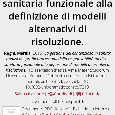
sanitaria funzionale alla
definizione di modelli
alternativi di
risoluzione.
Ragni, Marika
(2015)
La gestione del contenzioso in sanità:
analisi dei profili processuali della responsabilità medico-
sanitaria funzionale alla definizione di modelli alternativi di
risoluzione.
, [Dissertation thesis], Alma Mater Studiorum
Università di Bologna. Dottorato di ricerca in
Istituzioni e
mercati, diritti e tutele
, 27 Ciclo. DOI
10.6092/unibo/amsdottorato/7219.
Salva citazione
Condividi
Citato da
Documenti full-text disponibili:
Documento PDF
(Italiano) - Richiede un lettore di
PDF come
Xpdf
o
Adobe Acrobat Reader