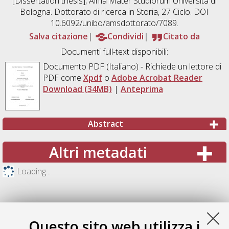
[Dissertation thesis], Alma Mater Studiorum Università di
Bologna. Dottorato di ricerca in
Storia
, 27 Ciclo. DOI
10.6092/unibo/amsdottorato/7089.
Salva citazione
Condividi
Citato da
Documenti full-text disponibili:
Documento PDF
(Italiano) - Richiede un lettore di
PDF come
Xpdf
o
Adobe Acrobat Reader
Download (34MB)
|
Anteprima
Abstract
Altri metadati
Loading...
Questo sito web utilizza i