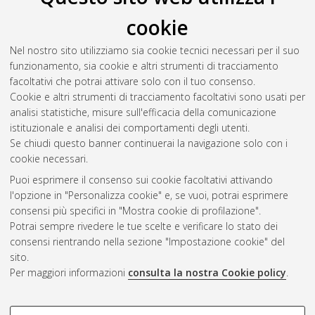
cookie
Nel nostro sito utilizziamo sia cookie tecnici necessari per il suo
funzionamento, sia cookie e altri strumenti di tracciamento
facoltativi che potrai attivare solo con il tuo consenso.
Cookie e altri strumenti di tracciamento facoltativi sono usati per
Gestione del documento:
analisi statistiche, misure sull'efficacia della comunicazione
istituzionale e analisi dei comportamenti degli utenti.
Se chiudi questo banner continuerai la navigazione solo con i
cookie necessari.
Atom
Puoi esprimere il consenso sui cookie facoltativi attivando
Rss 1.0
l'opzione in "Personalizza cookie" e, se vuoi, potrai esprimere
consensi più specifici in "Mostra cookie di profilazione".
Rss 2.0
Potrai sempre rivedere le tue scelte e verificare lo stato dei
consensi rientrando nella sezione "Impostazione cookie" del
sito.
AMS Dottorato
Per maggiori informazioni
consulta la nostra Cookie policy
.
ISSN: 2038-7946
Servizio implementato e gestito da
AlmaDL
Impostazioni Cookie
COOKIE DI PROFILAZIONE -