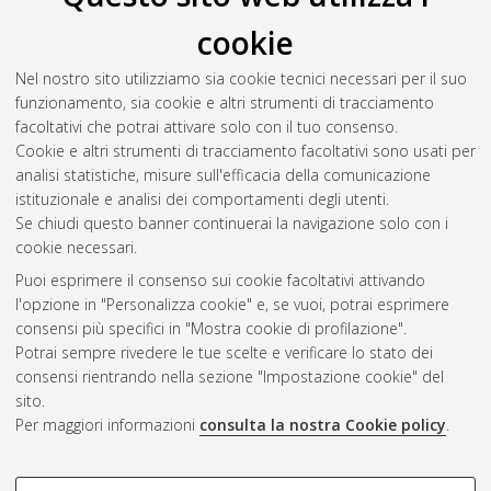
cookie
Nel nostro sito utilizziamo sia cookie tecnici necessari per il suo
funzionamento, sia cookie e altri strumenti di tracciamento
facoltativi che potrai attivare solo con il tuo consenso.
Cookie e altri strumenti di tracciamento facoltativi sono usati per
Gestione del documento:
analisi statistiche, misure sull'efficacia della comunicazione
istituzionale e analisi dei comportamenti degli utenti.
Se chiudi questo banner continuerai la navigazione solo con i
cookie necessari.
Atom
Puoi esprimere il consenso sui cookie facoltativi attivando
Rss 1.0
l'opzione in "Personalizza cookie" e, se vuoi, potrai esprimere
consensi più specifici in "Mostra cookie di profilazione".
Rss 2.0
Potrai sempre rivedere le tue scelte e verificare lo stato dei
consensi rientrando nella sezione "Impostazione cookie" del
sito.
AMS Dottorato
Per maggiori informazioni
consulta la nostra Cookie policy
.
ISSN: 2038-7946
Servizio implementato e gestito da
AlmaDL
Impostazioni Cookie
COOKIE DI PROFILAZIONE -