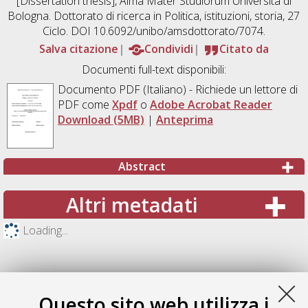
[Dissertation thesis], Alma Mater Studiorum Università di
Bologna. Dottorato di ricerca in
Politica, istituzioni, storia
, 27
Ciclo. DOI 10.6092/unibo/amsdottorato/7074.
Salva citazione
Condividi
Citato da
Documenti full-text disponibili:
Documento PDF
(Italiano) - Richiede un lettore di
PDF come
Xpdf
o
Adobe Acrobat Reader
Download (5MB)
|
Anteprima
Abstract
Altri metadati
Loading...
Questo sito web utilizza i