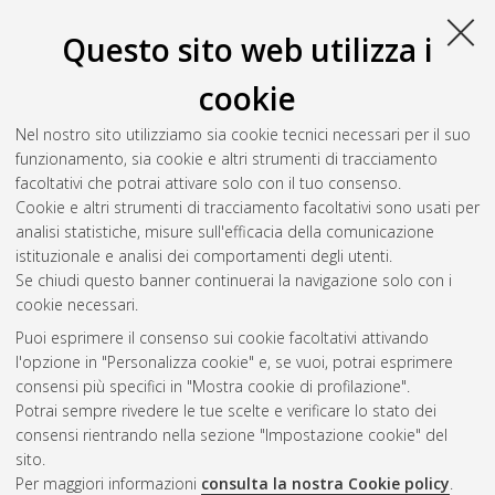
Questo sito web utilizza i
cookie
Nel nostro sito utilizziamo sia cookie tecnici necessari per il suo
funzionamento, sia cookie e altri strumenti di tracciamento
facoltativi che potrai attivare solo con il tuo consenso.
Cookie e altri strumenti di tracciamento facoltativi sono usati per
Gestione del documento:
analisi statistiche, misure sull'efficacia della comunicazione
istituzionale e analisi dei comportamenti degli utenti.
Se chiudi questo banner continuerai la navigazione solo con i
cookie necessari.
Atom
Puoi esprimere il consenso sui cookie facoltativi attivando
Rss 1.0
l'opzione in "Personalizza cookie" e, se vuoi, potrai esprimere
consensi più specifici in "Mostra cookie di profilazione".
Rss 2.0
Potrai sempre rivedere le tue scelte e verificare lo stato dei
consensi rientrando nella sezione "Impostazione cookie" del
sito.
AMS Dottorato
Per maggiori informazioni
consulta la nostra Cookie policy
.
ISSN: 2038-7946