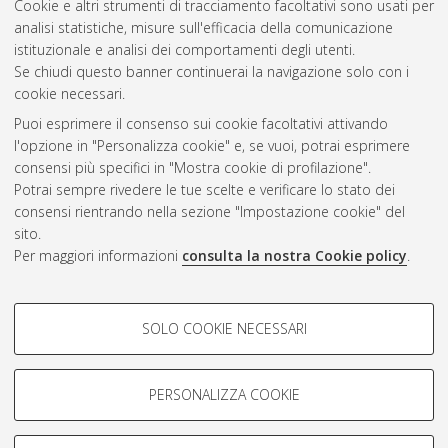
Cookie e altri strumenti di tracciamento facoltativi sono usati per
Gestione del documento:
analisi statistiche, misure sull'efficacia della comunicazione
istituzionale e analisi dei comportamenti degli utenti.
Se chiudi questo banner continuerai la navigazione solo con i
cookie necessari.
Atom
Puoi esprimere il consenso sui cookie facoltativi attivando
Rss 1.0
l'opzione in "Personalizza cookie" e, se vuoi, potrai esprimere
consensi più specifici in "Mostra cookie di profilazione".
Rss 2.0
Potrai sempre rivedere le tue scelte e verificare lo stato dei
consensi rientrando nella sezione "Impostazione cookie" del
sito.
AMS Dottorato
Per maggiori informazioni
consulta la nostra Cookie policy
.
ISSN: 2038-7946
Servizio implementato e gestito da
AlmaDL
Impostazioni Cookie
COOKIE DI PROFILAZIONE -
SOLO COOKIE NECESSARI
Informativa sulla privacy
FACOLTATIVI
Condizioni d’uso del sito
Si tratta di cookie utilizzati per analizzare le caratteristiche della
navigazione degli utenti, creare profili in base al loro comportamento
PERSONALIZZA COOKIE
sul sito, per analisi di marketing.
Mostra cookie di profilazione