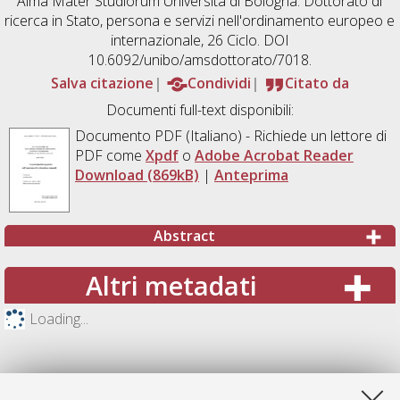
Alma Mater Studiorum Università di Bologna. Dottorato di
ricerca in
Stato, persona e servizi nell'ordinamento europeo e
internazionale
, 26 Ciclo. DOI
10.6092/unibo/amsdottorato/7018.
Salva citazione
Condividi
Citato da
Documenti full-text disponibili:
Documento PDF
(Italiano) - Richiede un lettore di
PDF come
Xpdf
o
Adobe Acrobat Reader
Download (869kB)
|
Anteprima
Abstract
Altri metadati
Loading...