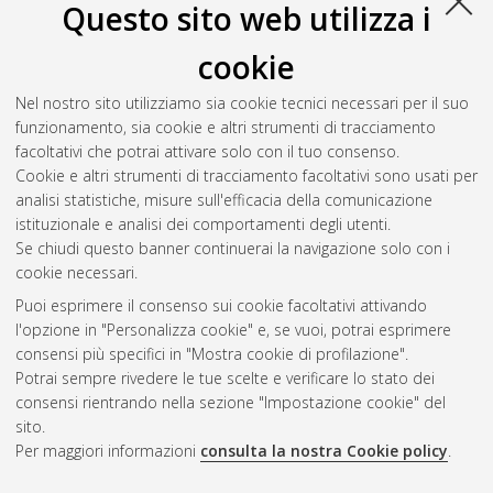
Questo sito web utilizza i
cookie
Nel nostro sito utilizziamo sia cookie tecnici necessari per il suo
funzionamento, sia cookie e altri strumenti di tracciamento
facoltativi che potrai attivare solo con il tuo consenso.
Cookie e altri strumenti di tracciamento facoltativi sono usati per
Gestione del documento:
analisi statistiche, misure sull'efficacia della comunicazione
istituzionale e analisi dei comportamenti degli utenti.
Se chiudi questo banner continuerai la navigazione solo con i
cookie necessari.
Atom
Puoi esprimere il consenso sui cookie facoltativi attivando
Rss 1.0
l'opzione in "Personalizza cookie" e, se vuoi, potrai esprimere
consensi più specifici in "Mostra cookie di profilazione".
Rss 2.0
Potrai sempre rivedere le tue scelte e verificare lo stato dei
consensi rientrando nella sezione "Impostazione cookie" del
sito.
AMS Dottorato
Per maggiori informazioni
consulta la nostra Cookie policy
.
ISSN: 2038-7946
Servizio implementato e gestito da
AlmaDL