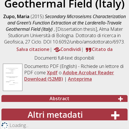
Geothermal Field (Italy)
Zupo, Maria
(2015)
Secondary Microseisms Characterization
and Green’s Function Extraction at the Larderello-Travale
Geothermal Field (Italy)
, [Dissertation thesis], Alma Mater
Studiorum Università di Bologna. Dottorato di ricerca in
Geofisica
, 27 Ciclo. DOI 10.6092/unibo/amsdottorato/6973.
Salva citazione
Condividi
Citato da
Documenti full-text disponibili:
Documento PDF
(English) - Richiede un lettore di
PDF come
Xpdf
o
Adobe Acrobat Reader
Download (52MB)
|
Anteprima
Abstract
Altri metadati
Loading...