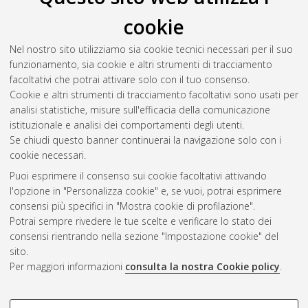
cookie
Nel nostro sito utilizziamo sia cookie tecnici necessari per il suo
funzionamento, sia cookie e altri strumenti di tracciamento
facoltativi che potrai attivare solo con il tuo consenso.
Cookie e altri strumenti di tracciamento facoltativi sono usati per
Gestione del documento:
analisi statistiche, misure sull'efficacia della comunicazione
istituzionale e analisi dei comportamenti degli utenti.
Se chiudi questo banner continuerai la navigazione solo con i
cookie necessari.
Atom
Puoi esprimere il consenso sui cookie facoltativi attivando
Rss 1.0
l'opzione in "Personalizza cookie" e, se vuoi, potrai esprimere
consensi più specifici in "Mostra cookie di profilazione".
Rss 2.0
Potrai sempre rivedere le tue scelte e verificare lo stato dei
consensi rientrando nella sezione "Impostazione cookie" del
sito.
AMS Dottorato
Per maggiori informazioni
consulta la nostra Cookie policy
.
ISSN: 2038-7946
Servizio implementato e gestito da
AlmaDL
Impostazioni Cookie
COOKIE DI PROFILAZIONE -