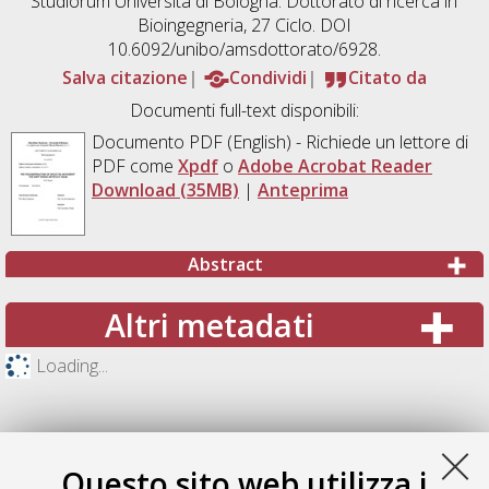
Studiorum Università di Bologna. Dottorato di ricerca in
Bioingegneria
, 27 Ciclo. DOI
10.6092/unibo/amsdottorato/6928.
Salva citazione
Condividi
Citato da
Documenti full-text disponibili:
Documento PDF
(English) - Richiede un lettore di
PDF come
Xpdf
o
Adobe Acrobat Reader
Download (35MB)
|
Anteprima
Abstract
Altri metadati
Loading...
Questo sito web utilizza i