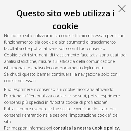
Questo sito web utilizza i
cookie
Nel nostro sito utilizziamo sia cookie tecnici necessari per il suo
funzionamento, sia cookie e altri strumenti di tracciamento
facoltativi che potrai attivare solo con il tuo consenso.
Cookie e altri strumenti di tracciamento facoltativi sono usati per
Gestione del documento:
analisi statistiche, misure sull'efficacia della comunicazione
istituzionale e analisi dei comportamenti degli utenti.
Se chiudi questo banner continuerai la navigazione solo con i
cookie necessari.
Atom
Puoi esprimere il consenso sui cookie facoltativi attivando
Rss 1.0
l'opzione in "Personalizza cookie" e, se vuoi, potrai esprimere
consensi più specifici in "Mostra cookie di profilazione".
Rss 2.0
Potrai sempre rivedere le tue scelte e verificare lo stato dei
consensi rientrando nella sezione "Impostazione cookie" del
sito.
AMS Dottorato
Per maggiori informazioni
consulta la nostra Cookie policy
.
ISSN: 2038-7946