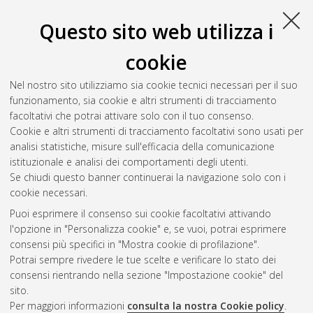
Questo sito web utilizza i
cookie
Nel nostro sito utilizziamo sia cookie tecnici necessari per il suo
funzionamento, sia cookie e altri strumenti di tracciamento
facoltativi che potrai attivare solo con il tuo consenso.
Cookie e altri strumenti di tracciamento facoltativi sono usati per
Gestione del documento:
analisi statistiche, misure sull'efficacia della comunicazione
istituzionale e analisi dei comportamenti degli utenti.
Se chiudi questo banner continuerai la navigazione solo con i
cookie necessari.
Atom
Puoi esprimere il consenso sui cookie facoltativi attivando
Rss 1.0
l'opzione in "Personalizza cookie" e, se vuoi, potrai esprimere
consensi più specifici in "Mostra cookie di profilazione".
Rss 2.0
Potrai sempre rivedere le tue scelte e verificare lo stato dei
consensi rientrando nella sezione "Impostazione cookie" del
sito.
AMS Dottorato
Per maggiori informazioni
consulta la nostra Cookie policy
.
ISSN: 2038-7946