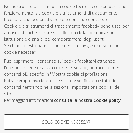
Nel nostro sito utilizziamo sia cookie tecnici necessari per il suo
funzionamento, sia cookie e altri strumenti di tracciamento
facoltativi che potrai attivare solo con il tuo consenso.
Cookie e altri strumenti di tracciamento facoltativi sono usati per
Gestione del documento:
analisi statistiche, misure sull'efficacia della comunicazione
istituzionale e analisi dei comportamenti degli utenti.
Se chiudi questo banner continuerai la navigazione solo con i
cookie necessari.
Atom
Puoi esprimere il consenso sui cookie facoltativi attivando
Rss 1.0
l'opzione in "Personalizza cookie" e, se vuoi, potrai esprimere
consensi più specifici in "Mostra cookie di profilazione".
Rss 2.0
Potrai sempre rivedere le tue scelte e verificare lo stato dei
consensi rientrando nella sezione "Impostazione cookie" del
sito.
AMS Dottorato
Per maggiori informazioni
consulta la nostra Cookie policy
.
ISSN: 2038-7946
Servizio implementato e gestito da
AlmaDL
Impostazioni Cookie
COOKIE DI PROFILAZIONE -
SOLO COOKIE NECESSARI
Informativa sulla privacy
FACOLTATIVI
Condizioni d’uso del sito