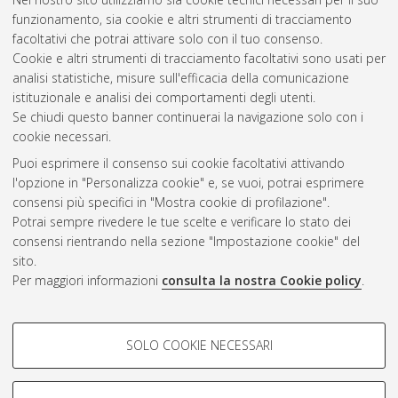
funzionamento, sia cookie e altri strumenti di tracciamento
facoltativi che potrai attivare solo con il tuo consenso.
Cookie e altri strumenti di tracciamento facoltativi sono usati per
Gestione del documento:
analisi statistiche, misure sull'efficacia della comunicazione
istituzionale e analisi dei comportamenti degli utenti.
Se chiudi questo banner continuerai la navigazione solo con i
cookie necessari.
Atom
Puoi esprimere il consenso sui cookie facoltativi attivando
Rss 1.0
l'opzione in "Personalizza cookie" e, se vuoi, potrai esprimere
consensi più specifici in "Mostra cookie di profilazione".
Rss 2.0
Potrai sempre rivedere le tue scelte e verificare lo stato dei
consensi rientrando nella sezione "Impostazione cookie" del
sito.
AMS Dottorato
Per maggiori informazioni
consulta la nostra Cookie policy
.
ISSN: 2038-7946
Servizio implementato e gestito da
AlmaDL
Impostazioni Cookie
COOKIE DI PROFILAZIONE -
SOLO COOKIE NECESSARI
Informativa sulla privacy
FACOLTATIVI
Condizioni d’uso del sito
Si tratta di cookie utilizzati per analizzare le caratteristiche della