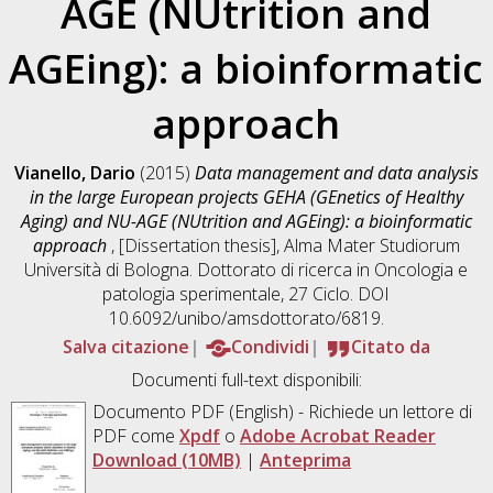
AGE (NUtrition and
AGEing): a bioinformatic
approach
Vianello, Dario
(2015)
Data management and data analysis
in the large European projects GEHA (GEnetics of Healthy
Aging) and NU-AGE (NUtrition and AGEing): a bioinformatic
approach
, [Dissertation thesis], Alma Mater Studiorum
Università di Bologna. Dottorato di ricerca in
Oncologia e
patologia sperimentale
, 27 Ciclo. DOI
10.6092/unibo/amsdottorato/6819.
Salva citazione
Condividi
Citato da
Documenti full-text disponibili:
Documento PDF
(English) - Richiede un lettore di
PDF come
Xpdf
o
Adobe Acrobat Reader
Download (10MB)
|
Anteprima