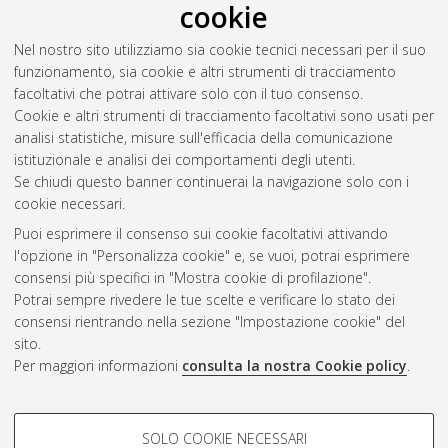
cookie
Nel nostro sito utilizziamo sia cookie tecnici necessari per il suo
funzionamento, sia cookie e altri strumenti di tracciamento
facoltativi che potrai attivare solo con il tuo consenso.
Cookie e altri strumenti di tracciamento facoltativi sono usati per
Gestione del documento:
analisi statistiche, misure sull'efficacia della comunicazione
istituzionale e analisi dei comportamenti degli utenti.
Se chiudi questo banner continuerai la navigazione solo con i
cookie necessari.
Atom
Puoi esprimere il consenso sui cookie facoltativi attivando
Rss 1.0
l'opzione in "Personalizza cookie" e, se vuoi, potrai esprimere
consensi più specifici in "Mostra cookie di profilazione".
Rss 2.0
Potrai sempre rivedere le tue scelte e verificare lo stato dei
consensi rientrando nella sezione "Impostazione cookie" del
sito.
AMS Dottorato
Per maggiori informazioni
consulta la nostra Cookie policy
.
ISSN: 2038-7946
Servizio implementato e gestito da
AlmaDL
Impostazioni Cookie
COOKIE DI PROFILAZIONE -
SOLO COOKIE NECESSARI
Informativa sulla privacy
FACOLTATIVI