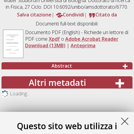
Mater Studiorum Università di Bologna. Dottorato di ricerca
in
Fisica
, 27 Ciclo. DOI 10.6092/unibo/amsdottorato/6770.
Salva citazione
Condividi
Citato da
Documenti full-text disponibili:
Documento PDF
(English) - Richiede un lettore di
PDF come
Xpdf
o
Adobe Acrobat Reader
Download (13MB)
|
Anteprima
Abstract
Altri metadati
Loading...
Questo sito web utilizza i