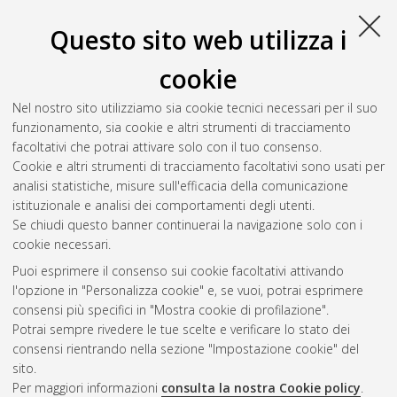
Questo sito web utilizza i
cookie
Nel nostro sito utilizziamo sia cookie tecnici necessari per il suo
funzionamento, sia cookie e altri strumenti di tracciamento
facoltativi che potrai attivare solo con il tuo consenso.
Cookie e altri strumenti di tracciamento facoltativi sono usati per
Gestione del documento:
analisi statistiche, misure sull'efficacia della comunicazione
istituzionale e analisi dei comportamenti degli utenti.
Se chiudi questo banner continuerai la navigazione solo con i
cookie necessari.
Atom
Puoi esprimere il consenso sui cookie facoltativi attivando
Rss 1.0
l'opzione in "Personalizza cookie" e, se vuoi, potrai esprimere
consensi più specifici in "Mostra cookie di profilazione".
Rss 2.0
Potrai sempre rivedere le tue scelte e verificare lo stato dei
consensi rientrando nella sezione "Impostazione cookie" del
sito.
AMS Dottorato
Per maggiori informazioni
consulta la nostra Cookie policy
.
ISSN: 2038-7946