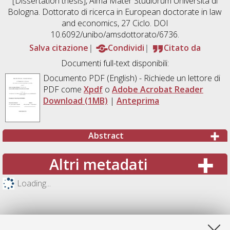
[Dissertation thesis], Alma Mater Studiorum Università di
Bologna. Dottorato di ricerca in
European doctorate in law
and economics
, 27 Ciclo. DOI
10.6092/unibo/amsdottorato/6736.
Salva citazione
Condividi
Citato da
Documenti full-text disponibili:
Documento PDF
(English) - Richiede un lettore di
PDF come
Xpdf
o
Adobe Acrobat Reader
Download (1MB)
|
Anteprima
Abstract
Altri metadati
Loading...