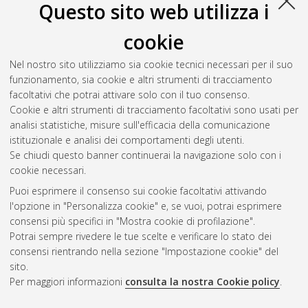
Questo sito web utilizza i
cookie
Nel nostro sito utilizziamo sia cookie tecnici necessari per il suo
funzionamento, sia cookie e altri strumenti di tracciamento
facoltativi che potrai attivare solo con il tuo consenso.
Cookie e altri strumenti di tracciamento facoltativi sono usati per
Gestione del documento:
analisi statistiche, misure sull'efficacia della comunicazione
istituzionale e analisi dei comportamenti degli utenti.
Se chiudi questo banner continuerai la navigazione solo con i
cookie necessari.
Atom
Puoi esprimere il consenso sui cookie facoltativi attivando
Rss 1.0
l'opzione in "Personalizza cookie" e, se vuoi, potrai esprimere
consensi più specifici in "Mostra cookie di profilazione".
Rss 2.0
Potrai sempre rivedere le tue scelte e verificare lo stato dei
consensi rientrando nella sezione "Impostazione cookie" del
sito.
AMS Dottorato
Per maggiori informazioni
consulta la nostra Cookie policy
.
ISSN: 2038-7946
Servizio implementato e gestito da
AlmaDL