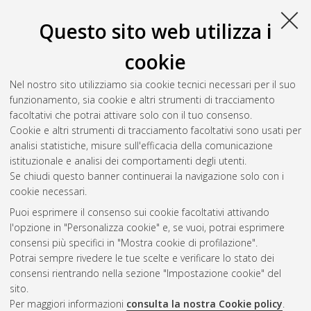
Questo sito web utilizza i
cookie
Nel nostro sito utilizziamo sia cookie tecnici necessari per il suo
funzionamento, sia cookie e altri strumenti di tracciamento
facoltativi che potrai attivare solo con il tuo consenso.
Cookie e altri strumenti di tracciamento facoltativi sono usati per
Gestione del documento:
analisi statistiche, misure sull'efficacia della comunicazione
istituzionale e analisi dei comportamenti degli utenti.
Se chiudi questo banner continuerai la navigazione solo con i
cookie necessari.
Atom
Puoi esprimere il consenso sui cookie facoltativi attivando
Rss 1.0
l'opzione in "Personalizza cookie" e, se vuoi, potrai esprimere
consensi più specifici in "Mostra cookie di profilazione".
Rss 2.0
Potrai sempre rivedere le tue scelte e verificare lo stato dei
consensi rientrando nella sezione "Impostazione cookie" del
sito.
AMS Dottorato
Per maggiori informazioni
consulta la nostra Cookie policy
.
ISSN: 2038-7946