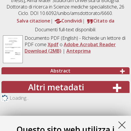
thesis], Alma Mater Studiorum Università di Bologna.
Dottorato di ricerca in
Scienze mediche specialistiche
, 26
Ciclo. DOI 10.6092/unibo/amsdottorato/6660.
Salva citazione
Condividi
Citato da
Documenti full-text disponibili:
Documento PDF
(English) - Richiede un lettore di
PDF come
Xpdf
o
Adobe Acrobat Reader
Download (2MB)
|
Anteprima
Abstract
Altri metadati
Loading...
Questo sito web utilizza i