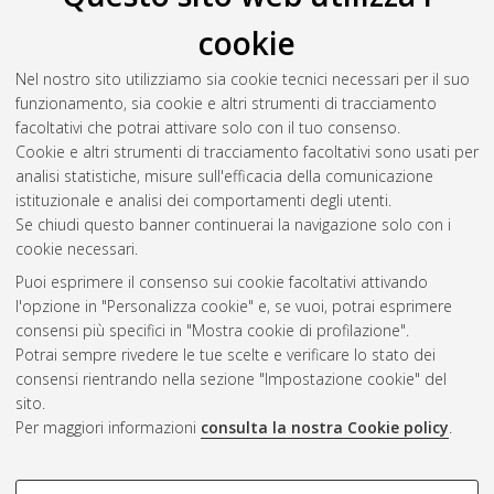
cookie
Nel nostro sito utilizziamo sia cookie tecnici necessari per il suo
funzionamento, sia cookie e altri strumenti di tracciamento
facoltativi che potrai attivare solo con il tuo consenso.
Cookie e altri strumenti di tracciamento facoltativi sono usati per
Gestione del documento:
analisi statistiche, misure sull'efficacia della comunicazione
istituzionale e analisi dei comportamenti degli utenti.
Se chiudi questo banner continuerai la navigazione solo con i
cookie necessari.
Atom
Puoi esprimere il consenso sui cookie facoltativi attivando
Rss 1.0
l'opzione in "Personalizza cookie" e, se vuoi, potrai esprimere
consensi più specifici in "Mostra cookie di profilazione".
Rss 2.0
Potrai sempre rivedere le tue scelte e verificare lo stato dei
consensi rientrando nella sezione "Impostazione cookie" del
sito.
AMS Dottorato
Per maggiori informazioni
consulta la nostra Cookie policy
.
ISSN: 2038-7946
Servizio implementato e gestito da
AlmaDL
Impostazioni Cookie
COOKIE DI PROFILAZIONE -