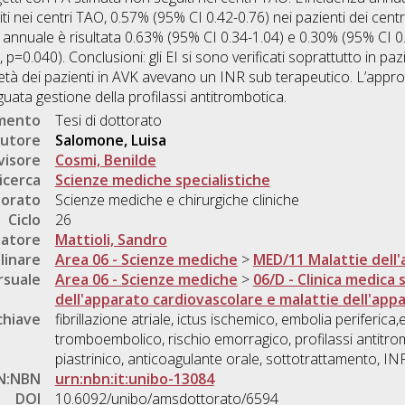
iti nei centri TAO, 0.57% (95% CI 0.42-0.76) nei pazienti dei ce
a annuale è risultata 0.63% (95% CI 0.34-1.04) e 0.30% (95% CI 0
0.040). Conclusioni: gli EI si sono verificati soprattutto in paz
à dei pazienti in AVK avevano un INR sub terapeutico. L’approc
ata gestione della profilassi antitrombotica.
umento
Tesi di dottorato
utore
Salomone, Luisa
visore
Cosmi, Benilde
icerca
Scienze mediche specialistiche
torato
Scienze mediche e chirurgiche cliniche
Ciclo
26
natore
Mattioli, Sandro
linare
Area 06 - Scienze mediche
>
MED/11 Malattie dell
rsuale
Area 06 - Scienze mediche
>
06/D - Clinica medica s
dell'apparato cardiovascolare e malattie dell'app
chiave
fibrillazione atriale, ictus ischemico, embolia periferica
tromboembolico, rischio emorragico, profilassi antitro
piastrinico, anticoagulante orale, sottotrattamento, IN
N:NBN
urn:nbn:it:unibo-13084
DOI
10.6092/unibo/amsdottorato/6594