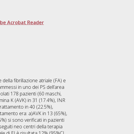
be Acrobat Reader
ella fibrillazione atriale (FA) e
 ammessi in uno dei PS dell’area
uolati 178 pazienti (60 maschi,
amina K (AVK) in 31 (17.4%), INR
 trattamento in 40 (22.5%),
ttamento era: a)AVK in 13 (65%),
%) si sono verificati in pazienti
eguiti neo centri della terapia
le di EI è risultata 12% (95%CI