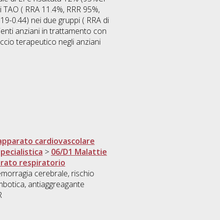
ntri TAO ( RRA 11.4%, RRR 95%,
.19-0.44) nei due gruppi ( RRA di
ienti anziani in trattamento con
cio terapeutico negli anziani
'apparato cardiovascolare
pecialistica
>
06/D1 Malattie
arato respiratorio
,emorragia cerebrale, rischio
mbotica, antiaggreagante
R