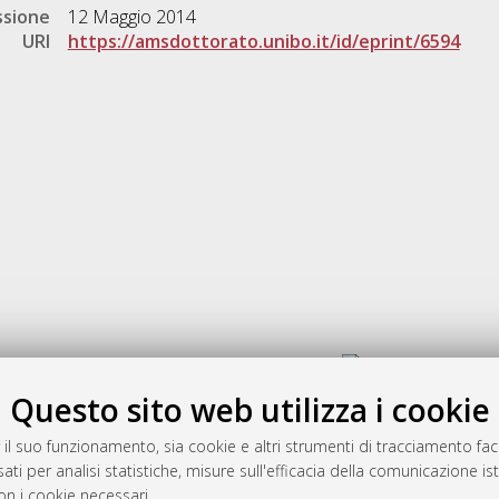
ssione
12 Maggio 2014
URI
https://amsdottorato.unibo.it/id/eprint/6594
Gestione del documento:
Questo sito web utilizza i cookie
 il suo funzionamento, sia cookie e altri strumenti di tracciamento faco
rato
ati per analisi statistiche, misure sull'efficacia della comunicazione is
-7946
on i cookie necessari.