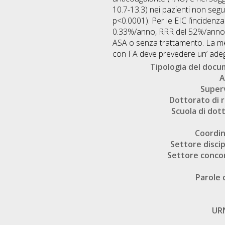
10.7-13.3) nei pazienti non segu
p<0.0001). Per le EIC l’incidenz
0.33%/anno, RRR del 52%/anno, p=
ASA o senza trattamento. La met
con FA deve prevedere un’ adegu
Tipologia del doc
A
Super
Dottorato di r
Scuola di dot
Coordi
Settore discip
Settore conco
Parole 
UR