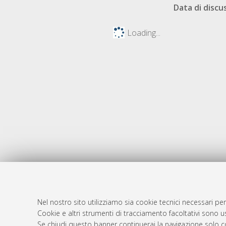
Data di discu
Loading...
Nel nostro sito utilizziamo sia cookie tecnici necessari per
AMS Dotto
Atom
Cookie e altri strumenti di tracciamento facoltativi sono us
ISSN: 2038
Se chiudi questo banner continuerai la navigazione solo c
Rss 1.0