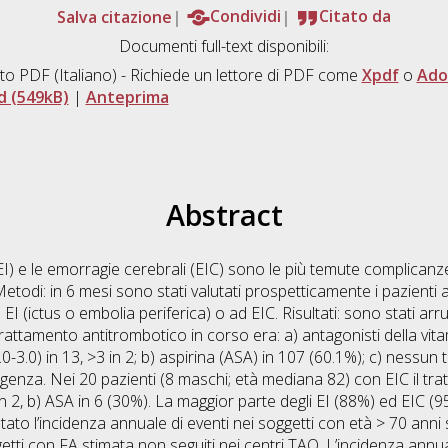
Salva citazione
Condividi
Citato da
Documenti full-text disponibili:
to PDF
(Italiano) - Richiede un lettore di PDF come
Xpdf
o
Ado
 (549kB)
|
Anteprima
Abstract
I) e le emorragie cerebrali (EIC) sono le più temute complicanze d
 Metodi: in 6 mesi sono stati valutati prospetticamente i pazienti
I (ictus o embolia periferica) o ad EIC. Risultati: sono stati arr
trattamento antitrombotico in corso era: a) antagonisti della vit
2.0-3.0) in 13, >3 in 2; b) aspirina (ASA) in 107 (60.1%); c) nessun
genza. Nei 20 pazienti (8 maschi; età mediana 82) con EIC il tra
in 2, b) ASA in 6 (30%). La maggior parte degli EI (88%) ed EIC (95
ato l’incidenza annuale di eventi nei soggetti con età > 70 anni s
tti con FA stimata non seguiti nei centri TAO. L’incidenza annua