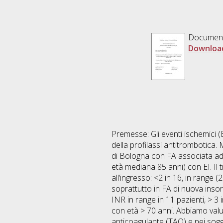
Documen
Download
Premesse: Gli eventi ischemici (E
della profilassi antitrombotica.
di Bologna con FA associata ad E
età mediana 85 anni) con EI. Il 
all’ingresso: <2 in 16, in range (
soprattutto in FA di nuova insor
INR in range in 11 pazienti, > 3 
con età > 70 anni. Abbiamo valut
anticoagulante (TAO) e nei sogge