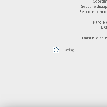
Coordi
Settore discip
Settore conco
Parole 
UR
Data di discu
Loading...