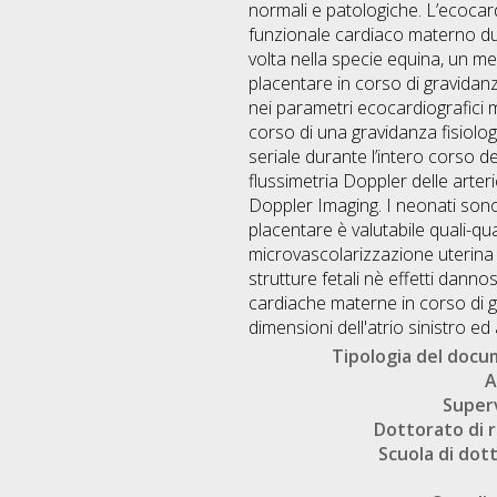
normali e patologiche. L’ecoca
funzionale cardiaco materno dura
volta nella specie equina, un me
placentare in corso di gravidanz
nei parametri ecocardiografici mo
corso di una gravidanza fisiolo
seriale durante l’intero corso d
flussimetria Doppler delle arte
Doppler Imaging. I neonati sono s
placentare è valutabile quali-qu
microvascolarizzazione uterina c
strutture fetali nè effetti dann
cardiache materne in corso di gr
dimensioni dell'atrio sinistro ed 
Tipologia del doc
A
Super
Dottorato di r
Scuola di dot