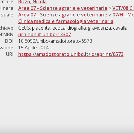
natore
Rizzo, Nicola
linare
Area 07 - Scienze agrarie e veterinarie
>
VET/08 Cl
rsuale
Area 07 - Scienze agrarie e veterinarie
>
07/H - Me
Clinica medica e farmacologia veterinaria
chiave
CEUS, placenta, ecocardiografia, gravidanza, cavalla
N:NBN
urn:nbn:it:unibo-13307
DOI
10.6092/unibo/amsdottorato/6573
ssione
15 Aprile 2014
URI
https://amsdottorato.unibo.it/id/eprint/6573