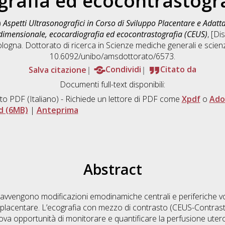
grafia ed ecocontrastogra
)
Aspetti Ultrasonografici in Corso di Sviluppo Placentare e Adat
idimensionale, ecocardiografia ed ecocontrastografia (CEUS)
, [Di
logna. Dottorato di ricerca in
Scienze mediche generali e scienz
10.6092/unibo/amsdottorato/6573.
Salva citazione
Condividi
Citato da
Documenti full-text disponibili:
to PDF
(Italiano) - Richiede un lettore di PDF come
Xpdf
o
Ado
d (6MB)
|
Anteprima
Abstract
avvengono modificazioni emodinamiche centrali e periferiche vol
feto-placentare. L’ecografia con mezzo di contrasto (CEUS-Contr
ova opportunità di monitorare e quantificare la perfusione uter