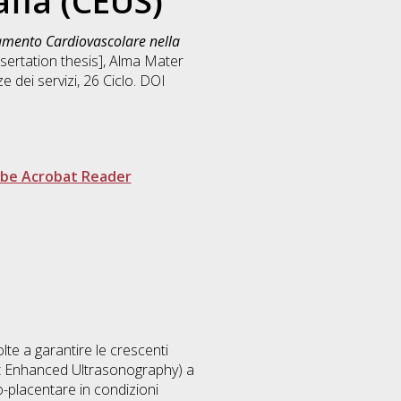
fia (CEUS)
tamento Cardiovascolare nella
ssertation thesis], Alma Mater
e dei servizi
, 26 Ciclo. DOI
be Acrobat Reader
te a garantire le crescenti
ast Enhanced Ultrasonography) a
o-placentare in condizioni