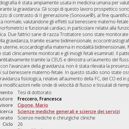
rdiografia è stata ampiamente usata in medicina umana per valu
nte la gravidanza. Gli scopi di questo lavoro prospettico sono s
zzo di contrasto di II generazione (Sonovue®), al fine quantific
a normale, valutandone gli effetti sul benessere materno-fetale 
rfometrici e funzionali cardiaci, in particolare relativi alla funzi
gica. Due fattrici sane di razza Trottatore sono state monitora
ella gravidanza, tramite esame bidimensionale, ecocontrastografi
rie uterine, ecocardiografia materna in modalità bidimensionale
tati clinicamente monitorati e gli invogli fetali esaminati. Il pa
antitativamente tramite la CEUS e dimostra un’aumento del flusso 
on l'avanzare della gravidanza; non è stata rilevata la presenza d
osi sul benessere materno-fetale. In questo studio sono state os
avidanza fisiologica, relative all'aumento della FC, del CO ed in 
a modificazioni nelle onde di velocità di flusso e tissutali di riem
umento
Tesi di dottorato
utore
Freccero, Francesca
visore
Cipone, Mario
icerca
Scienze mediche generali e scienze dei servizi
torato
Scienze mediche e chirurgiche cliniche
Ciclo
26