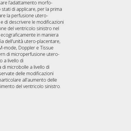
tare l’adattamento morfo-
tati di applicare, per la prima
are la perfusione utero-
e di descrivere le modificazioni
one del ventricolo sinistro nel
te ecograficamente in maniera
a dell'unità utero-placentare,
, M-mode, Doppler e Tissue
ttern di microperfusione utero-
a livello di
i microbolle a livello di
servate delle modificazioni
particolare all'aumento delle
pimento del ventricolo sinistro.