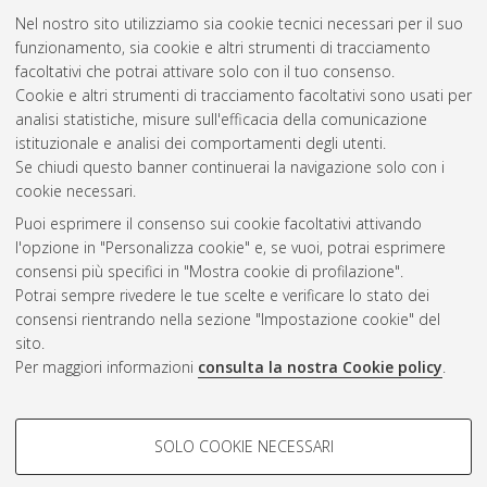
Nel nostro sito utilizziamo sia cookie tecnici necessari per il suo
funzionamento, sia cookie e altri strumenti di tracciamento
facoltativi che potrai attivare solo con il tuo consenso.
Cookie e altri strumenti di tracciamento facoltativi sono usati per
Gestione del documento:
analisi statistiche, misure sull'efficacia della comunicazione
istituzionale e analisi dei comportamenti degli utenti.
Se chiudi questo banner continuerai la navigazione solo con i
cookie necessari.
Atom
Puoi esprimere il consenso sui cookie facoltativi attivando
Rss 1.0
l'opzione in "Personalizza cookie" e, se vuoi, potrai esprimere
consensi più specifici in "Mostra cookie di profilazione".
Rss 2.0
Potrai sempre rivedere le tue scelte e verificare lo stato dei
consensi rientrando nella sezione "Impostazione cookie" del
sito.
AMS Dottorato
Per maggiori informazioni
consulta la nostra Cookie policy
.
ISSN: 2038-7946
Servizio implementato e gestito da
AlmaDL
Impostazioni Cookie
COOKIE DI PROFILAZIONE -
SOLO COOKIE NECESSARI
Informativa sulla privacy
FACOLTATIVI
Condizioni d’uso del sito