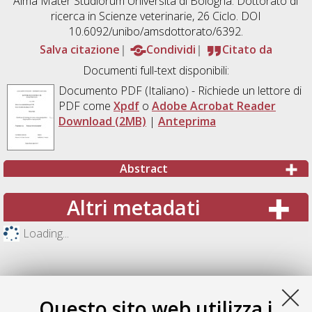
Alma Mater Studiorum Università di Bologna. Dottorato di
ricerca in
Scienze veterinarie
, 26 Ciclo. DOI
10.6092/unibo/amsdottorato/6392.
Salva citazione
Condividi
Citato da
Documenti full-text disponibili:
Documento PDF
(Italiano) - Richiede un lettore di
PDF come
Xpdf
o
Adobe Acrobat Reader
Download (2MB)
|
Anteprima
Abstract
Altri metadati
Loading...
Questo sito web utilizza i