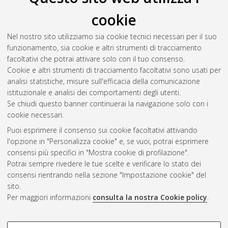
cookie
Nel nostro sito utilizziamo sia cookie tecnici necessari per il suo
funzionamento, sia cookie e altri strumenti di tracciamento
facoltativi che potrai attivare solo con il tuo consenso.
Cookie e altri strumenti di tracciamento facoltativi sono usati per
Gestione del documento:
analisi statistiche, misure sull'efficacia della comunicazione
istituzionale e analisi dei comportamenti degli utenti.
Se chiudi questo banner continuerai la navigazione solo con i
cookie necessari.
Atom
Puoi esprimere il consenso sui cookie facoltativi attivando
Rss 1.0
l'opzione in "Personalizza cookie" e, se vuoi, potrai esprimere
consensi più specifici in "Mostra cookie di profilazione".
Rss 2.0
Potrai sempre rivedere le tue scelte e verificare lo stato dei
consensi rientrando nella sezione "Impostazione cookie" del
sito.
AMS Dottorato
Per maggiori informazioni
consulta la nostra Cookie policy
.
ISSN: 2038-7946
Servizio implementato e gestito da
AlmaDL
Impostazioni Cookie
COOKIE DI PROFILAZIONE -