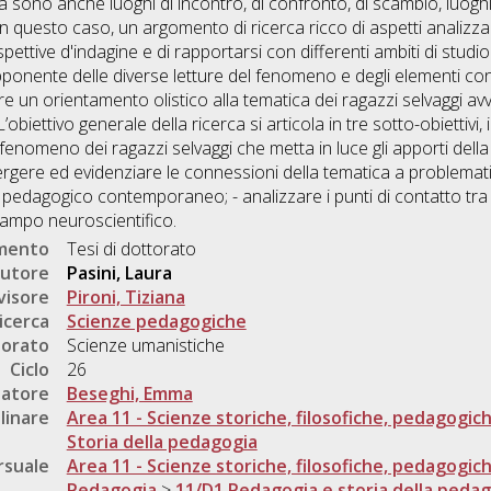
, ma sono anche luoghi di incontro, di confronto, di scambio, lu
questo caso, un argomento di ricerca ricco di aspetti analizzabili
rospettive d'indagine e di rapportarsi con differenti ambiti di stud
apponente delle diverse letture del fenomeno e degli elementi conn
e un orientamento olistico alla tematica dei ragazzi selvaggi av
iettivo generale della ricerca si articola in tre sotto-obiettivi, id
 fenomeno dei ragazzi selvaggi che metta in luce gli apporti della
mergere ed evidenziare le connessioni della tematica a problema
o pedagogico contemporaneo; - analizzare i punti di contatto tra l
campo neuroscientifico.
umento
Tesi di dottorato
utore
Pasini, Laura
visore
Pironi, Tiziana
icerca
Scienze pedagogiche
torato
Scienze umanistiche
Ciclo
26
natore
Beseghi, Emma
linare
Area 11 - Scienze storiche, filosofiche, pedagogic
Storia della pedagogia
rsuale
Area 11 - Scienze storiche, filosofiche, pedagogic
Pedagogia
>
11/D1 Pedagogia e storia della peda