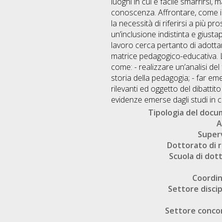
luoghi in cui è facile smarrirsi
conoscenza. Affrontare, come in 
la necessità di riferirsi a più p
un’inclusione indistinta e giust
lavoro cerca pertanto di adottar
matrice pedagogico-educativa. L’ob
come: - realizzare un’analisi del
storia della pedagogia; - far e
rilevanti ed oggetto del dibattit
evidenze emerse dagli studi in 
Tipologia del doc
A
Super
Dottorato di r
Scuola di dot
Coordi
Settore discip
Settore conco