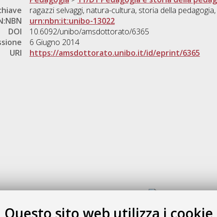
chiave
ragazzi selvaggi, natura-cultura, storia della pedagogia
N:NBN
urn:nbn:it:unibo-13022
DOI
10.6092/unibo/amsdottorato/6365
ssione
6 Giugno 2014
URI
https://amsdottorato.unibo.it/id/eprint/6365
Gestione del documento:
Questo sito web utilizza i cookie