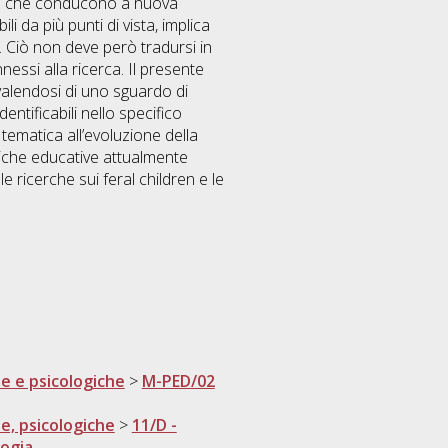
oghi che conducono a nuova
 da più punti di vista, implica
io. Ciò non deve però tradursi in
essi alla ricerca. Il presente
valendosi di uno sguardo di
entificabili nello specifico
 tematica all’evoluzione della
tiche educative attualmente
e ricerche sui feral children e le
he e psicologiche
>
M-PED/02
he, psicologiche
>
11/D -
gogia