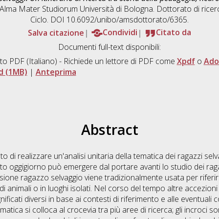
], Alma Mater Studiorum Università di Bologna. Dottorato di ricer
Ciclo. DOI 10.6092/unibo/amsdottorato/6365.
Salva citazione
Condividi
Citato da
Documenti full-text disponibili:
to PDF
(Italiano) - Richiede un lettore di PDF come
Xpdf
o
Ado
d (1MB)
|
Anteprima
Abstract
nto di realizzare un'analisi unitaria della tematica dei ragazzi selva
nto oggigiorno può emergere dal portare avanti lo studio dei rag
ione ragazzo selvaggio viene tradizionalmente usata per riferirs
 animali o in luoghi isolati. Nel corso del tempo altre accezioni
ficati diversi in base ai contesti di riferimento e alle eventuali
atica si colloca al crocevia tra più aree di ricerca; gli incroci s