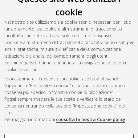
cookie
Nel nostro sito utilizziamo sia cookie tecnici necessari per il suo
funzionamento, sia cookie e altri strumenti di tracciamento
facoltativi che potrai attivare solo con il tuo consenso.
Cookie e altri strumenti di tracciamento facoltativi sono usati per
Gestione del documento:
analisi statistiche, misure sull'efficacia della comunicazione
istituzionale e analisi dei comportamenti degli utenti.
Se chiudi questo banner continuerai la navigazione solo con i
cookie necessari.
Atom
Puoi esprimere il consenso sui cookie facoltativi attivando
Rss 1.0
l'opzione in "Personalizza cookie" e, se vuoi, potrai esprimere
consensi più specifici in "Mostra cookie di profilazione".
Rss 2.0
Potrai sempre rivedere le tue scelte e verificare lo stato dei
consensi rientrando nella sezione "Impostazione cookie" del
sito.
AMS Dottorato
Per maggiori informazioni
consulta la nostra Cookie policy
.
ISSN: 2038-7946
Servizio implementato e gestito da
AlmaDL
Impostazioni Cookie
COOKIE DI PROFILAZIONE -