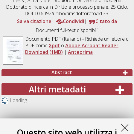
thesis], Alma Mater Studiorum Università di Bologna.
Dottorato di ricerca in
Diritto e processo penale
, 25 Ciclo.
DOI 10.6092/unibo/amsdottorato/6133.
Salva citazione
Condividi
Citato da
Documenti full-text disponibili:
Documento PDF
(Italiano) - Richiede un lettore di
PDF come
Xpdf
o
Adobe Acrobat Reader
Download (1MB)
|
Anteprima
Abstract
Altri metadati
Loading...
Questo sito web utilizza i