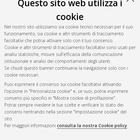
Questo sito web utilizza i
cookie
Nel nostro sito utilizziamo sia cookie tecnici necessari per il suo
funzionamento, sia cookie e altri strumenti di tracciamento
facoltativi che potrai attivare solo con il tuo consenso.
Cookie e altri strumenti di tracciamento facoltativi sono usati per
Gestione del documento:
analisi statistiche, misure sull'efficacia della comunicazione
istituzionale e analisi dei comportamenti degli utenti.
Se chiudi questo banner continuerai la navigazione solo con i
cookie necessari.
Atom
Puoi esprimere il consenso sui cookie facoltativi attivando
Rss 1.0
l'opzione in "Personalizza cookie" e, se vuoi, potrai esprimere
consensi più specifici in "Mostra cookie di profilazione".
Rss 2.0
Potrai sempre rivedere le tue scelte e verificare lo stato dei
consensi rientrando nella sezione "Impostazione cookie" del
sito.
AMS Dottorato
Per maggiori informazioni
consulta la nostra Cookie policy
.
ISSN: 2038-7946
Servizio implementato e gestito da
AlmaDL