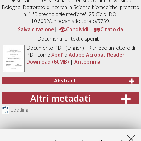
[Dissertation thesis], Alma Mater Studiorum Università di
Bologna. Dottorato di ricerca in
Scienze biomediche: progetto
n. 1 "Biotecnologie mediche"
, 25 Ciclo. DOI
10.6092/unibo/amsdottorato/5759.
Salva citazione
Condividi
Citato da
Documenti full-text disponibili:
Documento PDF
(English) - Richiede un lettore di
PDF come
Xpdf
o
Adobe Acrobat Reader
Download (60MB)
|
Anteprima
Abstract
Altri metadati
Loading...