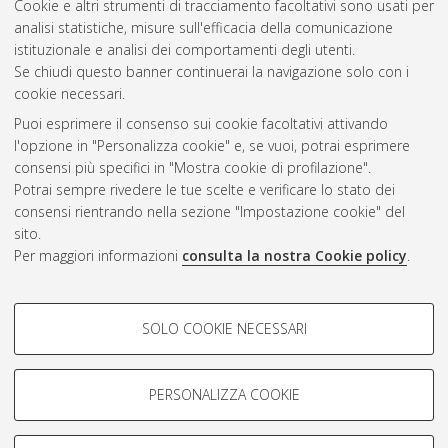
Cookie e altri strumenti di tracciamento facoltativi sono usati per
Gestione del documento:
analisi statistiche, misure sull'efficacia della comunicazione
istituzionale e analisi dei comportamenti degli utenti.
Se chiudi questo banner continuerai la navigazione solo con i
cookie necessari.
Atom
Puoi esprimere il consenso sui cookie facoltativi attivando
Rss 1.0
l'opzione in "Personalizza cookie" e, se vuoi, potrai esprimere
consensi più specifici in "Mostra cookie di profilazione".
Rss 2.0
Potrai sempre rivedere le tue scelte e verificare lo stato dei
consensi rientrando nella sezione "Impostazione cookie" del
sito.
AMS Dottorato
Per maggiori informazioni
consulta la nostra Cookie policy
.
ISSN: 2038-7946
Servizio implementato e gestito da
AlmaDL
Impostazioni Cookie
COOKIE DI PROFILAZIONE -
SOLO COOKIE NECESSARI
Informativa sulla privacy
FACOLTATIVI
Condizioni d’uso del sito
Si tratta di cookie utilizzati per analizzare le caratteristiche della
navigazione degli utenti, creare profili in base al loro comportamento
PERSONALIZZA COOKIE
sul sito, per analisi di marketing.
Mostra cookie di profilazione