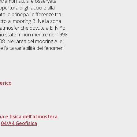
trambi i siti, si è osservata
opertura di ghiaccio e alla
o le principali differenze tra i
spetto al mooring B. Nella zona
oni atmosferiche dovute a El Niño
no state minori mentre nel 1998,
08. Nell’area del mooring A le
 l’alta variabilità dei fenomeni
derico
 e fisica dell'atmosfera
>
04/A4 Geofisica