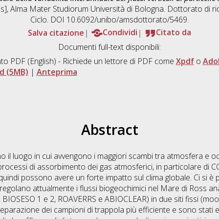
sis], Alma Mater Studiorum Università di Bologna. Dottorato di ri
Ciclo. DOI 10.6092/unibo/amsdottorato/5469.
Salva citazione
Condividi
Citato da
Documenti full-text disponibili:
to PDF
(English) - Richiede un lettore di PDF come
Xpdf
o
Ado
d (5MB)
|
Anteprima
Abstract
no il luogo in cui avvengono i maggiori scambi tra atmosfera e o
ocessi di assorbimento dei gas atmosferici, in particolare di CO2
quindi possono avere un forte impatto sul clima globale. Ci si è p
egolano attualmente i flussi biogeochimici nel Mare di Ross anal
, BIOSESO 1 e 2, ROAVERRS e ABIOCLEAR) in due siti fissi (moorin
razione dei campioni di trappola più efficiente e sono stati elabo