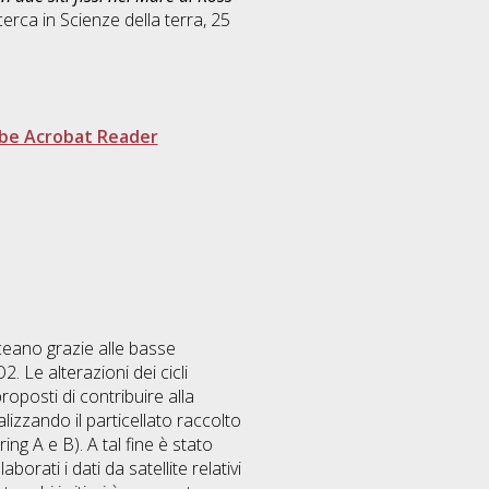
cerca in
Scienze della terra
, 25
be Acrobat Reader
ceano grazie alle basse
. Le alterazioni dei cicli
roposti di contribuire alla
izzando il particellato raccolto
g A e B). A tal fine è stato
rati i dati da satellite relativi