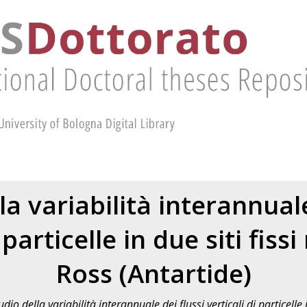
la variabilità interannuale
 particelle in due siti fiss
Ross (Antartide)
udio della variabilità interannuale dei flussi verticali di particelle 