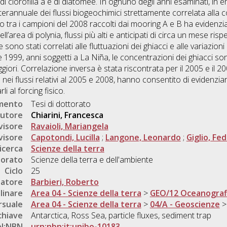
di clorofilla a e di diatomee. In ognuno degli anni esaminati, in en
interannuale dei flussi biogeochimici strettamente correlata alla c
to tra i campioni del 2008 raccolti dai mooring A e B ha evidenziat
ell’area di polynia, flussi più alti e anticipati di circa un mese ri
le sono stati correlati alle fluttuazioni dei ghiacci e alle variazi
 1999, anni soggetti a La Niña, le concentrazioni dei ghiacci so
iori. Correlazione inversa è stata riscontrata per il 2005 e il 20
 nei flussi relativi al 2005 e 2008, hanno consentito di evidenziare
li al forcing fisico.
umento
Tesi di dottorato
utore
Chiarini, Francesca
visore
Ravaioli, Mariangela
visore
Capotondi, Lucilla
;
Langone, Leonardo
;
Giglio, Fe
icerca
Scienze della terra
torato
Scienze della terra e dell'ambiente
Ciclo
25
natore
Barbieri, Roberto
linare
Area 04 - Scienze della terra
>
GEO/12 Oceanografia
rsuale
Area 04 - Scienze della terra
>
04/A - Geoscienze
chiave
Antarctica, Ross Sea, particle fluxes, sediment trap
N:NBN
urn:nbn:it:unibo-10183