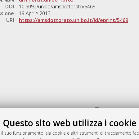
DOI
10.6092/unibo/amsdottorato/5469
ssione
19 Aprile 2013
URI
https://amsdottorato.unibo.it/id/eprint/5469
Gestione del documento:
Questo sito web utilizza i cookie
 il suo funzionamento, sia cookie e altri strumenti di tracciamento faco
rato