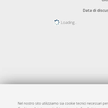
Data di discu
Loading...
Nel nostro sito utilizziamo sia cookie tecnici necessari per
AMS Dotto
Atom