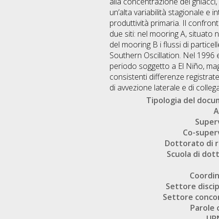
alla concentrazione dei ghiacci, 
un’alta variabilità stagionale e 
produttività primaria. Il confron
due siti: nel mooring A, situato n
del mooring B i flussi di particel
Southern Oscillation. Nel 1996 e
periodo soggetto a El Niño, magg
consistenti differenze registrate
di avvezione laterale e di collegar
Tipologia del doc
A
Super
Co-super
Dottorato di r
Scuola di dot
Coordi
Settore discip
Settore conco
Parole 
UR