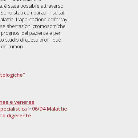
, è stata possibile attraverso
ono stati comparati i risultati
lattia. L’applicazione dell’array-
iverse aberrazioni cromosomiche
a prognosi del paziente e per
o studio di questi profili può
dei tumori.
atologiche"
anee e veneree
pecialistica
>
06/D4 Malattie
ato digerente