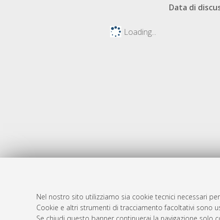
Data di discu
Loading...
Nel nostro sito utilizziamo sia cookie tecnici necessari per
AMS Dotto
Atom
Cookie e altri strumenti di tracciamento facoltativi sono us
ISSN: 2038
Se chiudi questo banner continuerai la navigazione solo c
Rss 1.0