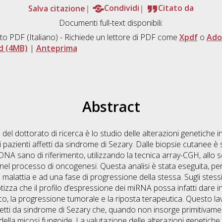
Salva citazione
Condividi
Citato da
Documenti full-text disponibili:
to PDF
(Italiano) - Richiede un lettore di PDF come
Xpdf
o
Ado
d (4MB)
|
Anteprima
Abstract
el dottorato di ricerca è lo studio delle alterazioni genetiche in
pazienti affetti da sindrome di Sezary. Dalle biopsie cutanee è 
A sano di riferimento, utilizzando la tecnica array-CGH, allo s
 nel processo di oncogenesi. Questa analisi è stata eseguita, per
i malattia e ad una fase di progressione della stessa. Sugli stessi
tizza che il profilo d’espressione dei miRNA possa infatti dare in
inico, la progressione tumorale e la riposta terapeutica. Questo l
ffetti da sindrome di Sezary che, quando non insorge primitivame
ella micosi fungoide. La valutazione delle alterazioni genetiche, 