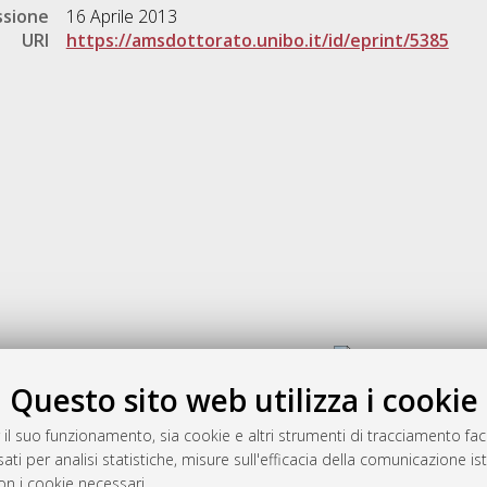
ssione
16 Aprile 2013
URI
https://amsdottorato.unibo.it/id/eprint/5385
Gestione del documento:
Questo sito web utilizza i cookie
 il suo funzionamento, sia cookie e altri strumenti di tracciamento faco
rato
ati per analisi statistiche, misure sull'efficacia della comunicazione is
-7946
on i cookie necessari.