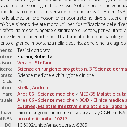
icazione e delezione genetica e sovra/sottoespressione genetica
one dei dati ottenuti attraverso le tecniche array-CGH e miRNA. S
ro le alterazioni cromosomiche riscontrate nei diversi stadi di ma
mi-RNA si sono rivelate molto utili per l’identificazione delle d
 affetti da micosi fungoide e sindrome di Sezary, per valutare l
nuove linee terapeutiche per il trattamento delle due patologie. L
nto di grande importanza nella classificazione e nella diagnosi 
umento
Tesi di dottorato
utore
Fiorani, Roberta
visore
Veraldi, Stefano
icerca
Scienze chirurgiche: progetto n. 3 "Scienze derm
torato
Scienze mediche e chirurgiche cliniche
Ciclo
25
natore
Stella, Andrea
linare
Area 06 - Scienze mediche
>
MED/35 Malattie cut
rsuale
Area 06 - Scienze mediche
>
06/D - Clinica medica s
cutanee, Malattie infettive e malattie dell'appar
chiave
micosi fungoide sindrome di sezary array-CGH miRNA
N:NBN
urn:nbn:it:unibo-10217
DOI
10.6092/unibo/amsdottorato/5385