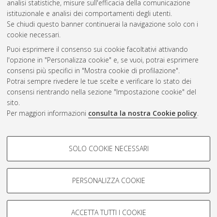
analisi statistiche, misure sull'efficacia della comunicazione
istituzionale e analisi dei comportamenti degli utenti.
Se chiudi questo banner continuerai la navigazione solo con i
cookie necessari.
Atom
Puoi esprimere il consenso sui cookie facoltativi attivando
Rss 1.0
l'opzione in "Personalizza cookie" e, se vuoi, potrai esprimere
consensi più specifici in "Mostra cookie di profilazione".
Rss 2.0
Potrai sempre rivedere le tue scelte e verificare lo stato dei
consensi rientrando nella sezione "Impostazione cookie" del
sito.
AMS Dottorato
Per maggiori informazioni
consulta la nostra Cookie policy
.
ISSN: 2038-7946
Servizio implementato e gestito da
AlmaDL
Impostazioni Cookie
COOKIE DI PROFILAZIONE -
SOLO COOKIE NECESSARI
Informativa sulla privacy
FACOLTATIVI
Condizioni d’uso del sito
Si tratta di cookie utilizzati per analizzare le caratteristiche della
navigazione degli utenti, creare profili in base al loro comportamento
PERSONALIZZA COOKIE
sul sito, per analisi di marketing.
Mostra cookie di profilazione
ACCETTA TUTTI I COOKIE