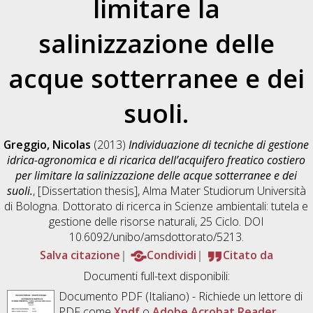
limitare la
salinizzazione delle
acque sotterranee e dei
suoli.
Greggio, Nicolas
(2013)
Individuazione di tecniche di gestione
idrica-agronomica e di ricarica dell’acquifero freatico costiero
per limitare la salinizzazione delle acque sotterranee e dei
suoli.
, [Dissertation thesis], Alma Mater Studiorum Università
di Bologna. Dottorato di ricerca in
Scienze ambientali: tutela e
gestione delle risorse naturali
, 25 Ciclo. DOI
10.6092/unibo/amsdottorato/5213.
Salva citazione
Condividi
Citato da
Documenti full-text disponibili:
Documento PDF
(Italiano) - Richiede un lettore di
PDF come
Xpdf
o
Adobe Acrobat Reader