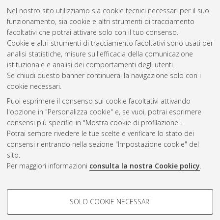
Nel nostro sito utilizziamo sia cookie tecnici necessari per il suo
funzionamento, sia cookie e altri strumenti di tracciamento
facoltativi che potrai attivare solo con il tuo consenso.
Cookie e altri strumenti di tracciamento facoltativi sono usati per
Gestione del documento:
analisi statistiche, misure sull'efficacia della comunicazione
istituzionale e analisi dei comportamenti degli utenti.
Se chiudi questo banner continuerai la navigazione solo con i
cookie necessari.
Atom
Puoi esprimere il consenso sui cookie facoltativi attivando
Rss 1.0
l'opzione in "Personalizza cookie" e, se vuoi, potrai esprimere
consensi più specifici in "Mostra cookie di profilazione".
Rss 2.0
Potrai sempre rivedere le tue scelte e verificare lo stato dei
consensi rientrando nella sezione "Impostazione cookie" del
sito.
AMS Dottorato
Per maggiori informazioni
consulta la nostra Cookie policy
.
ISSN: 2038-7946
Servizio implementato e gestito da
AlmaDL
Impostazioni Cookie
COOKIE DI PROFILAZIONE -
SOLO COOKIE NECESSARI
Informativa sulla privacy
FACOLTATIVI
Condizioni d’uso del sito