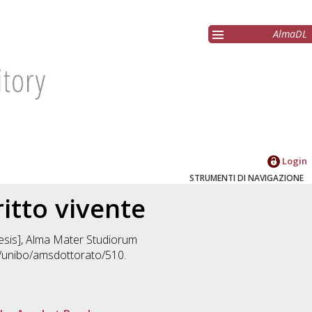
AlmaDL
Login
STRUMENTI DI NAVIGAZIONE
itto vivente
hesis], Alma Mater Studiorum
2/unibo/amsdottorato/510.