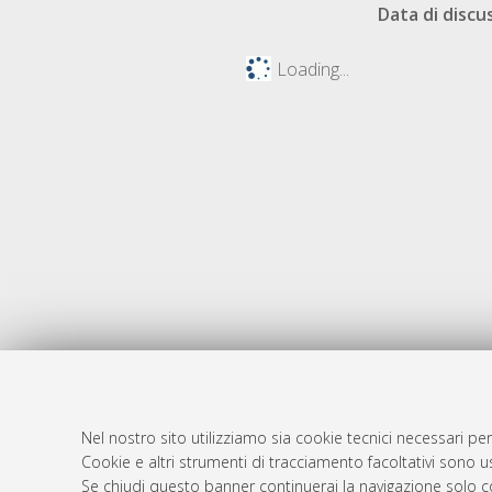
Data di discu
Loading...
Nel nostro sito utilizziamo sia cookie tecnici necessari per
AMS Dotto
Atom
Cookie e altri strumenti di tracciamento facoltativi sono us
ISSN: 2038
Se chiudi questo banner continuerai la navigazione solo c
Rss 1.0