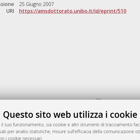
ssione
25 Giugno 2007
URI
https://amsdottorato.unibo.it/id/eprint/510
Gestione del documento:
Questo sito web utilizza i cookie
 il suo funzionamento, sia cookie e altri strumenti di tracciamento faco
rato
ati per analisi statistiche, misure sull'efficacia della comunicazione is
-7946
on i cookie necessari.