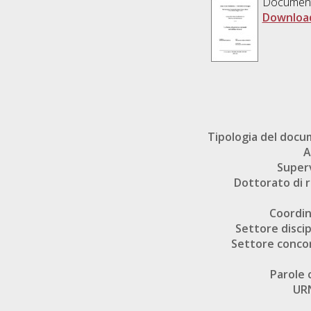
Documen
Download
Tipologia del doc
A
Super
Dottorato di r
Coordi
Settore discip
Settore conco
Parole 
UR