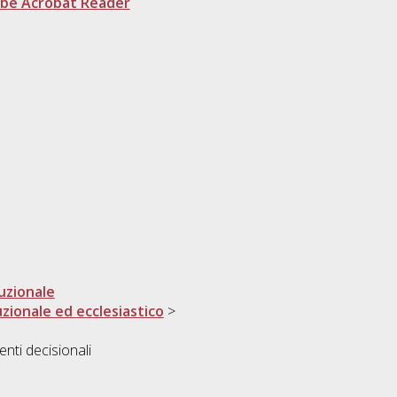
be Acrobat Reader
tuzionale
uzionale ed ecclesiastico
>
nti decisionali