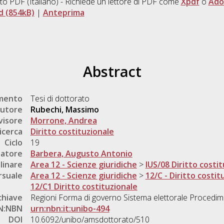
to PDF
(Italiano) - Richiede un lettore di PDF come
Xpdf
o
Ado
 (854kB)
|
Anteprima
Abstract
umento
Tesi di dottorato
utore
Rubechi, Massimo
visore
Morrone, Andrea
icerca
Diritto costituzionale
Ciclo
19
natore
Barbera, Augusto Antonio
linare
Area 12 - Scienze giuridiche
>
IUS/08 Diritto costi
rsuale
Area 12 - Scienze giuridiche
>
12/C - Diritto costit
12/C1 Diritto costituzionale
chiave
Regioni Forma di governo Sistema elettorale Procedime
N:NBN
urn:nbn:it:unibo-494
DOI
10.6092/unibo/amsdottorato/510