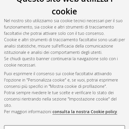
cookie
Nel nostro sito utilizziamo sia cookie tecnici necessari per il suo
funzionamento, sia cookie e altri strumenti di tracciamento
facoltativi che potrai attivare solo con il tuo consenso.
Cookie e altri strumenti di tracciamento facoltativi sono usati per
Gestione del documento:
analisi statistiche, misure sull'efficacia della comunicazione
istituzionale e analisi dei comportamenti degli utenti.
Se chiudi questo banner continuerai la navigazione solo con i
cookie necessari.
Atom
Puoi esprimere il consenso sui cookie facoltativi attivando
Rss 1.0
l'opzione in "Personalizza cookie" e, se vuoi, potrai esprimere
consensi più specifici in "Mostra cookie di profilazione".
Rss 2.0
Potrai sempre rivedere le tue scelte e verificare lo stato dei
consensi rientrando nella sezione "Impostazione cookie" del
sito.
AMS Dottorato
Per maggiori informazioni
consulta la nostra Cookie policy
.
ISSN: 2038-7946
Servizio implementato e gestito da
AlmaDL
Impostazioni Cookie
COOKIE DI PROFILAZIONE -