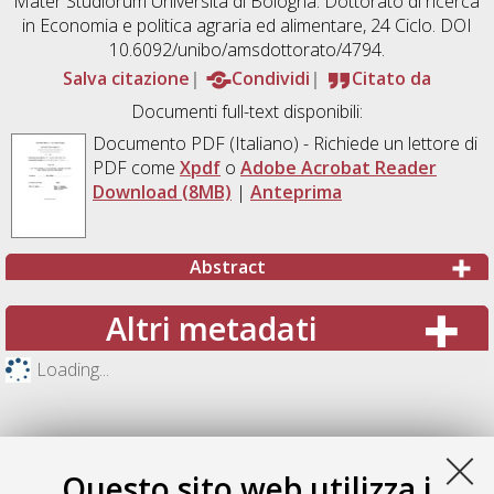
Mater Studiorum Università di Bologna. Dottorato di ricerca
in
Economia e politica agraria ed alimentare
, 24 Ciclo. DOI
10.6092/unibo/amsdottorato/4794.
Salva citazione
Condividi
Citato da
Documenti full-text disponibili:
Documento PDF
(Italiano) - Richiede un lettore di
PDF come
Xpdf
o
Adobe Acrobat Reader
Download (8MB)
|
Anteprima
Abstract
Altri metadati
Loading...
Questo sito web utilizza i