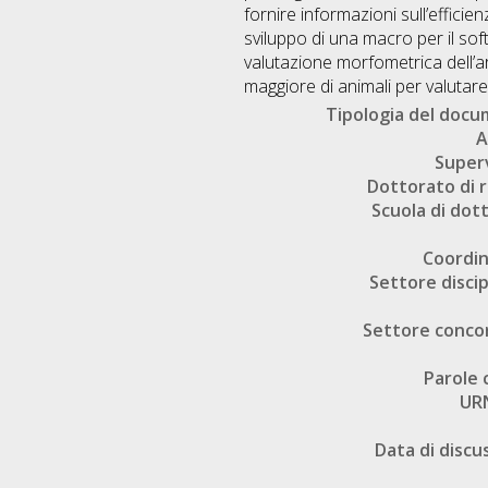
fornire informazioni sull’efficie
sviluppo di una macro per il so
valutazione morfometrica dell’arb
maggiore di animali per valutar
Tipologia del doc
A
Super
Dottorato di r
Scuola di dot
Coordi
Settore discip
Settore conco
Parole 
UR
Data di discu