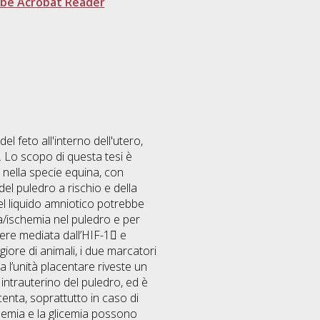
be Acrobat Reader
l feto all'interno dell'utero,
. Lo scopo di questa tesi è
re nella specie equina, con
del puledro a rischio e della
nel liquido amniotico potrebbe
a/ischemia nel puledro e per
sere mediata dall’HIF-1 e
ore di animali, i due marcatori
a l’unità placentare riveste un
 intrauterino del puledro, ed è
centa, soprattutto in caso di
inemia e la glicemia possono