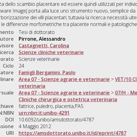
nza dello scambio placentare ed essere quindi utilizzati per individ
ftware ImageJ porta alla luce uno strumento nuovo, semplice da
orizzazione dei villi placentari; tuttavia la ricerca necessità ult
e le differenze morfometriche tra placente normali e patologiche
umento
Tesi di dottorato
utore
Pirrone, Alessandro
visore
Castagnetti, Carolina
icerca
Scienze cliniche veterinarie
torato
Scienze veterinarie
Ciclo
24
natore
Famigli Bergamini, Paolo
linare
Area 07 - Scienze agrarie e veterinarie
>
VET/10 Cl
veterinaria
rsuale
Area 07 - Scienze agrarie e veterinarie
>
07/H - Me
Cliniche chirurgica e ostetrica veterinaria
chiave
fattrice, puledro, placenta,PAS
N:NBN
urn:nbn:it:unibo-4291
DOI
10.6092/unibo/amsdottorato/4787
ssione
4 Maggio 2012
URI
https://amsdottorato.unibo.it/id/eprint/4787