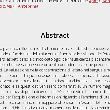
to PDF
(Italiano) - Richiede un lettore di PDF come
Xpdf
o
Ado
d (5MB)
|
Anteprima
Abstract
la placenta influenzano direttamente la crescita ed il benessere de
urale o funzionale della placenta influenzerà lo sviluppo del feto
rsi aspetti clinici e clinico-patologici dell’insufficienza placenta
metri che possano essere di ausilio per l’identificazione precoce 
ici. La valutazione della concentrazione di lattato nel sangue e 
ostico per la diagnosi di acidosi metabolica associata ad ipossi
intervento precoce alla nascita. La risposta all’ipossia sembra es
onato, e se questi dati venissero confermati su un numero maggi
ere utilizzati per la diagnosi di PAS nel puledro. L’esame di tutt
 per l’acquisizione di informazioni riguardo all’ambiente di vita
 ostetrica routinaria una maggiore attenzione all’esame della pla
parametri biochimici valutati al momento della nascita, la creatin