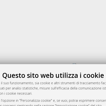
Gestione del documento:
Questo sito web utilizza i cookie
 il suo funzionamento, sia cookie e altri strumenti di tracciamento faco
rato
ati per analisi statistiche, misure sull'efficacia della comunicazione is
-7946
on i cookie necessari.
mplementato e gestito da
AlmaDL
 l'opzione in "Personalizza cookie" e, se vuoi, potrai esprimere consens
ni Cookie
dei consensi rientrando nella sezione "Impostazione cookie" del sito.