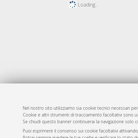
Loading...
Nel nostro sito utilizziamo sia cookie tecnici necessari per
AMS Dotto
Atom
Cookie e altri strumenti di tracciamento facoltativi sono us
ISSN: 2038
Se chiudi questo banner continuerai la navigazione solo c
Rss 1.0
Servizio i
Puoi esprimere il consenso sui cookie facoltativi attivando
Rss 2.0
Impostazio
Potrai sempre rivedere le tue scelte e verificare lo stato 