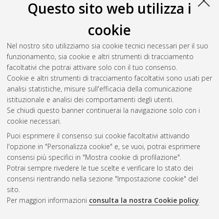
Questo sito web utilizza i
cookie
Nel nostro sito utilizziamo sia cookie tecnici necessari per il suo
funzionamento, sia cookie e altri strumenti di tracciamento
facoltativi che potrai attivare solo con il tuo consenso.
Cookie e altri strumenti di tracciamento facoltativi sono usati per
Gestione del documento:
analisi statistiche, misure sull'efficacia della comunicazione
istituzionale e analisi dei comportamenti degli utenti.
Se chiudi questo banner continuerai la navigazione solo con i
cookie necessari.
Atom
Puoi esprimere il consenso sui cookie facoltativi attivando
Rss 1.0
l'opzione in "Personalizza cookie" e, se vuoi, potrai esprimere
consensi più specifici in "Mostra cookie di profilazione".
Rss 2.0
Potrai sempre rivedere le tue scelte e verificare lo stato dei
consensi rientrando nella sezione "Impostazione cookie" del
sito.
AMS Dottorato
Per maggiori informazioni
consulta la nostra Cookie policy
.
ISSN: 2038-7946
Servizio implementato e gestito da
AlmaDL