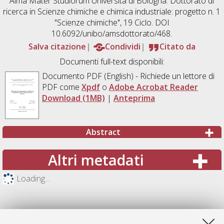
Alma Mater Studiorum Università di Bologna. Dottorato di
ricerca in
Scienze chimiche e chimica industriale: progetto n. 1
"Scienze chimiche"
, 19 Ciclo. DOI
10.6092/unibo/amsdottorato/468.
Salva citazione
Condividi
Citato da
Documenti full-text disponibili:
Documento PDF
(English) - Richiede un lettore di
PDF come
Xpdf
o
Adobe Acrobat Reader
Download (1MB)
|
Anteprima
Abstract
Altri metadati
Loading...