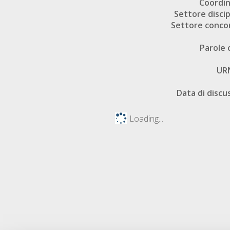
Coordi
Settore discip
Settore conco
Parole 
UR
Data di discu
Loading...