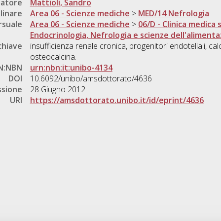
natore
Mattioli, Sandro
linare
Area 06 - Scienze mediche
>
MED/14 Nefrologia
rsuale
Area 06 - Scienze mediche
>
06/D - Clinica medica s
Endocrinologia, Nefrologia e scienze dell'aliment
chiave
insufficienza renale cronica, progenitori endoteliali, calc
osteocalcina.
N:NBN
urn:nbn:it:unibo-4134
DOI
10.6092/unibo/amsdottorato/4636
ssione
28 Giugno 2012
URI
https://amsdottorato.unibo.it/id/eprint/4636