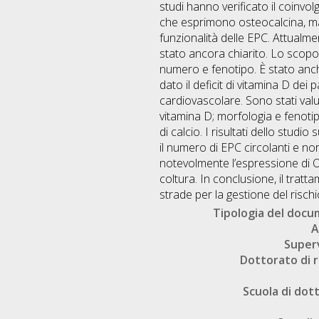
studi hanno verificato il coinvo
che esprimono osteocalcina, mar
funzionalità delle EPC. Attualmen
stato ancora chiarito. Lo scopo 
numero e fenotipo. È stato anche 
dato il deficit di vitamina D dei
cardiovascolare. Sono stati valu
vitamina D; morfologia e fenotipo
di calcio. I risultati dello stu
il numero di EPC circolanti e no
notevolmente l’espressione di OC,
coltura. In conclusione, il trat
strade per la gestione del risch
Tipologia del doc
A
Super
Dottorato di r
Scuola di dot