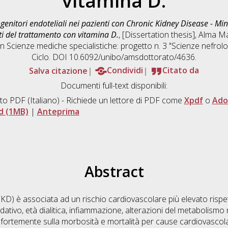
vitamina D.
genitori endoteliali nei pazienti con Chronic Kidney Disease - M
ti del trattamento con vitamina D.
, [Dissertation thesis], Alma M
in
Scienze mediche specialistiche: progetto n. 3 "Scienze nefrol
Ciclo. DOI 10.6092/unibo/amsdottorato/4636.
Salva citazione
Condividi
Citato da
Documenti full-text disponibili:
to PDF
(Italiano) - Richiede un lettore di PDF come
Xpdf
o
Ado
d (1MB)
|
Anteprima
Abstract
CKD) è associata ad un rischio cardiovascolare più elevato rispe
dativo, età dialitica, infiammazione, alterazioni del metabolismo
o fortemente sulla morbosità e mortalità per cause cardiovascola