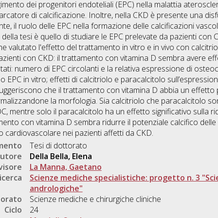
lgimento dei progenitori endoteliali (EPC) nella malattia ateroscl
catore di calcificazione. Inoltre, nella CKD è presente una di
te, il ruolo delle EPC nella formazione delle calcificazioni vascola
della tesi è quello di studiare le EPC prelevate da pazienti con 
valutato l'effetto del trattamento in vitro e in vivo con calcitrio
 pazienti con CKD: il trattamento con vitamina D sembra avere effe
tati: numero di EPC circolanti e la relativa espressione di osteoc
 EPC in vitro; effetti di calcitriolo e paracalcitolo sull’espressio
dio suggeriscono che il trattamento con vitamina D abbia un effett
rmalizzandone la morfologia. Sia calcitriolo che paracalcitolo so
 mentre solo il paracalcitolo ha un effetto significativo sulla rid
tamento con vitamina D sembra ridurre il potenziale calcifico del
io cardiovascolare nei pazienti affetti da CKD.
umento
Tesi di dottorato
utore
Della Bella, Elena
visore
La Manna, Gaetano
icerca
Scienze mediche specialistiche: progetto n. 3 "Sc
andrologiche"
torato
Scienze mediche e chirurgiche cliniche
Ciclo
24