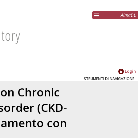
AlmaDL
Login
STRUMENTI DI NAVIGAZIONE
 con Chronic
sorder (CKD-
attamento con