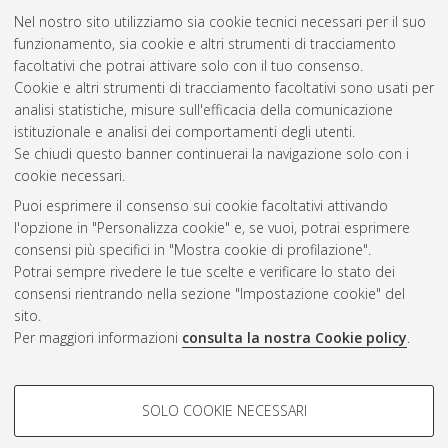
Nel nostro sito utilizziamo sia cookie tecnici necessari per il suo
funzionamento, sia cookie e altri strumenti di tracciamento
facoltativi che potrai attivare solo con il tuo consenso.
Cookie e altri strumenti di tracciamento facoltativi sono usati per
Gestione del documento:
analisi statistiche, misure sull'efficacia della comunicazione
istituzionale e analisi dei comportamenti degli utenti.
Se chiudi questo banner continuerai la navigazione solo con i
cookie necessari.
Atom
Puoi esprimere il consenso sui cookie facoltativi attivando
Rss 1.0
l'opzione in "Personalizza cookie" e, se vuoi, potrai esprimere
consensi più specifici in "Mostra cookie di profilazione".
Rss 2.0
Potrai sempre rivedere le tue scelte e verificare lo stato dei
consensi rientrando nella sezione "Impostazione cookie" del
sito.
AMS Dottorato
Per maggiori informazioni
consulta la nostra Cookie policy
.
ISSN: 2038-7946
Servizio implementato e gestito da
AlmaDL
Impostazioni Cookie
COOKIE DI PROFILAZIONE -
SOLO COOKIE NECESSARI
Informativa sulla privacy
FACOLTATIVI
Condizioni d’uso del sito