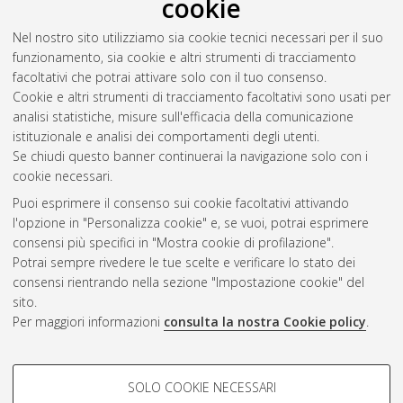
cookie
Nel nostro sito utilizziamo sia cookie tecnici necessari per il suo
funzionamento, sia cookie e altri strumenti di tracciamento
facoltativi che potrai attivare solo con il tuo consenso.
Cookie e altri strumenti di tracciamento facoltativi sono usati per
Gestione del documento:
analisi statistiche, misure sull'efficacia della comunicazione
istituzionale e analisi dei comportamenti degli utenti.
Se chiudi questo banner continuerai la navigazione solo con i
cookie necessari.
Atom
Puoi esprimere il consenso sui cookie facoltativi attivando
Rss 1.0
l'opzione in "Personalizza cookie" e, se vuoi, potrai esprimere
consensi più specifici in "Mostra cookie di profilazione".
Rss 2.0
Potrai sempre rivedere le tue scelte e verificare lo stato dei
consensi rientrando nella sezione "Impostazione cookie" del
sito.
AMS Dottorato
Per maggiori informazioni
consulta la nostra Cookie policy
.
ISSN: 2038-7946
Servizio implementato e gestito da
AlmaDL
Impostazioni Cookie
COOKIE DI PROFILAZIONE -
SOLO COOKIE NECESSARI
Informativa sulla privacy
FACOLTATIVI