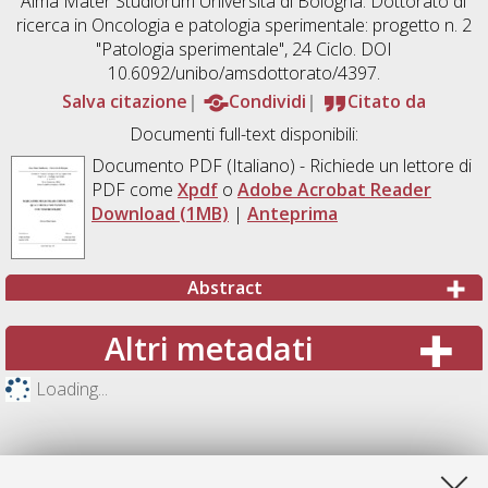
Alma Mater Studiorum Università di Bologna. Dottorato di
ricerca in
Oncologia e patologia sperimentale: progetto n. 2
"Patologia sperimentale"
, 24 Ciclo. DOI
10.6092/unibo/amsdottorato/4397.
Salva citazione
Condividi
Citato da
Documenti full-text disponibili:
Documento PDF
(Italiano) - Richiede un lettore di
PDF come
Xpdf
o
Adobe Acrobat Reader
Download (1MB)
|
Anteprima
Abstract
Altri metadati
Loading...