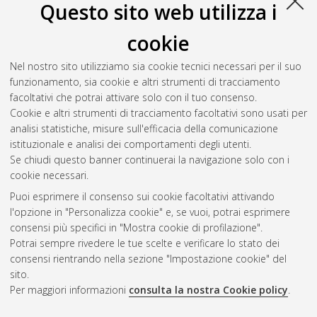
Questo sito web utilizza i
cookie
Nel nostro sito utilizziamo sia cookie tecnici necessari per il suo
funzionamento, sia cookie e altri strumenti di tracciamento
facoltativi che potrai attivare solo con il tuo consenso.
Cookie e altri strumenti di tracciamento facoltativi sono usati per
Gestione del documento:
analisi statistiche, misure sull'efficacia della comunicazione
istituzionale e analisi dei comportamenti degli utenti.
Se chiudi questo banner continuerai la navigazione solo con i
cookie necessari.
Atom
Puoi esprimere il consenso sui cookie facoltativi attivando
Rss 1.0
l'opzione in "Personalizza cookie" e, se vuoi, potrai esprimere
consensi più specifici in "Mostra cookie di profilazione".
Rss 2.0
Potrai sempre rivedere le tue scelte e verificare lo stato dei
consensi rientrando nella sezione "Impostazione cookie" del
sito.
AMS Dottorato
Per maggiori informazioni
consulta la nostra Cookie policy
.
ISSN: 2038-7946
Servizio implementato e gestito da
AlmaDL