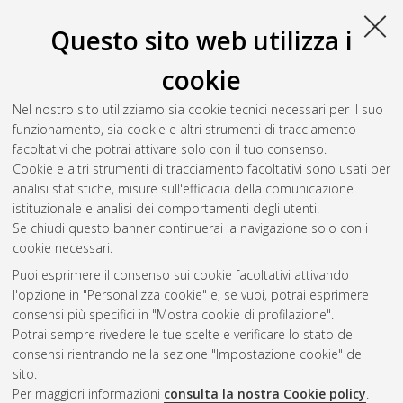
Questo sito web utilizza i
cookie
Nel nostro sito utilizziamo sia cookie tecnici necessari per il suo
funzionamento, sia cookie e altri strumenti di tracciamento
facoltativi che potrai attivare solo con il tuo consenso.
Cookie e altri strumenti di tracciamento facoltativi sono usati per
Gestione del documento:
analisi statistiche, misure sull'efficacia della comunicazione
istituzionale e analisi dei comportamenti degli utenti.
Se chiudi questo banner continuerai la navigazione solo con i
cookie necessari.
Atom
Puoi esprimere il consenso sui cookie facoltativi attivando
Rss 1.0
l'opzione in "Personalizza cookie" e, se vuoi, potrai esprimere
consensi più specifici in "Mostra cookie di profilazione".
Rss 2.0
Potrai sempre rivedere le tue scelte e verificare lo stato dei
consensi rientrando nella sezione "Impostazione cookie" del
sito.
AMS Dottorato
Per maggiori informazioni
consulta la nostra Cookie policy
.
ISSN: 2038-7946