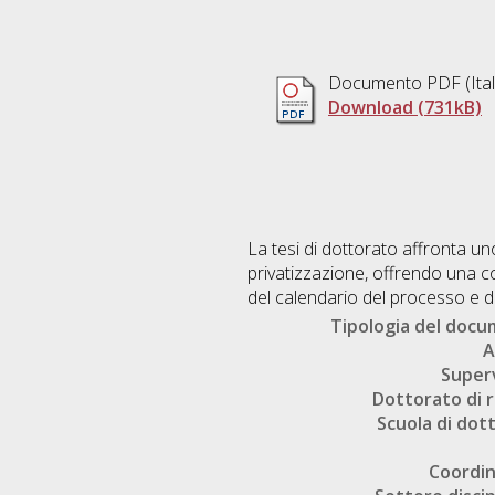
Documento PDF
(Ita
Download (731kB)
La tesi di dottorato affronta uno 
privatizzazione, offrendo una com
del calendario del processo e de
Tipologia del doc
A
Super
Dottorato di r
Scuola di dot
Coordi