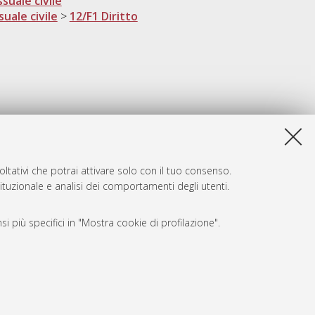
suale civile
suale civile
>
12/F1 Diritto
ltativi che potrai attivare solo con il tuo consenso.
tituzionale e analisi dei comportamenti degli utenti.
i più specifici in "Mostra cookie di profilazione".
SARI