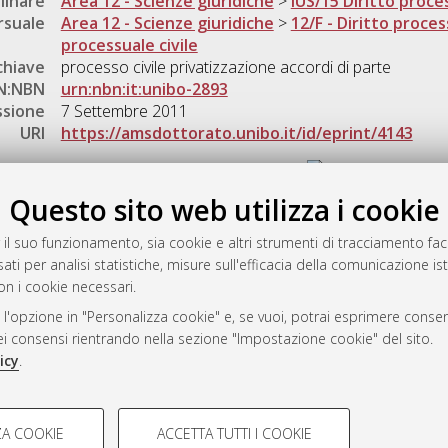
linare
Area 12 - Scienze giuridiche
>
IUS/15 Diritto proces
rsuale
Area 12 - Scienze giuridiche
>
12/F - Diritto proces
processuale civile
chiave
processo civile privatizzazione accordi di parte
N:NBN
urn:nbn:it:unibo-2893
ssione
7 Settembre 2011
URI
https://amsdottorato.unibo.it/id/eprint/4143
Gestione del documento:
Questo sito web utilizza i cookie
 il suo funzionamento, sia cookie e altri strumenti di tracciamento faco
rato
ati per analisi statistiche, misure sull'efficacia della comunicazione is
-7946
on i cookie necessari.
mplementato e gestito da
AlmaDL
 l'opzione in "Personalizza cookie" e, se vuoi, potrai esprimere consens
ni Cookie
dei consensi rientrando nella sezione "Impostazione cookie" del sito.
 sulla privacy
icy
.
d’uso del sito
COOKIE TECNICI - NECES
A COOKIE
ACCETTA TUTTI I COOKIE