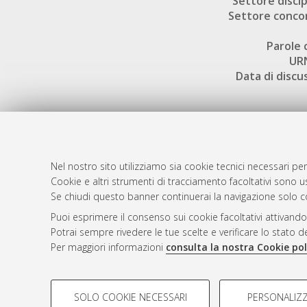
Settore discip
Settore conco
Parole 
UR
Data di discu
Nel nostro sito utilizziamo sia cookie tecnici necessari per
AMS Dotto
Atom
Cookie e altri strumenti di tracciamento facoltativi sono us
ISSN: 2038
Se chiudi questo banner continuerai la navigazione solo c
Rss 1.0
Servizio i
Puoi esprimere il consenso sui cookie facoltativi attivando
Rss 2.0
Impostazio
Potrai sempre rivedere le tue scelte e verificare lo stato 
Informativa
Per maggiori informazioni
consulta la nostra Cookie pol
Condizioni 
COOKIE DI PROFILAZIONE - FACOLTATIVI
SOLO COOKIE NECESSARI
PERSONALIZZ