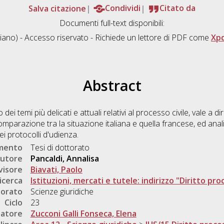
Salva citazione
Condividi
Citato da
Documenti full-text disponibili:
liano) - Accesso riservato - Richiede un lettore di PDF come
Xp
Abstract
dei temi più delicati e attuali relativi al processo civile, vale a di
parazione tra la situazione italiana e quella francese, ed analizz
i protocolli d'udienza.
umento
Tesi di dottorato
utore
Pancaldi, Annalisa
visore
Biavati, Paolo
icerca
Istituzioni, mercati e tutele: indirizzo "Diritto pro
torato
Scienze giuridiche
Ciclo
23
natore
Zucconi Galli Fonseca, Elena