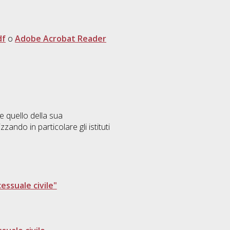
df
o
Adobe Acrobat Reader
re quello della sua
ando in particolare gli istituti
cessuale civile"