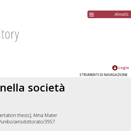
AlmaDL
Login
STRUMENTI DI NAVIGAZIONE
 nella società
sertation thesis], Alma Mater
2/unibo/amsdottorato/3957.