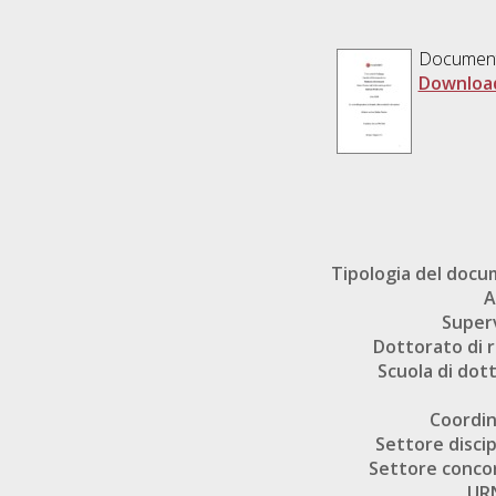
Documen
Downloa
Tipologia del doc
A
Super
Dottorato di r
Scuola di dot
Coordi
Settore discip
Settore conco
UR