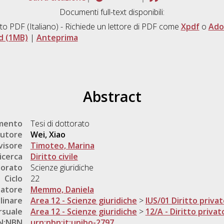
Documenti full-text disponibili:
to PDF
(Italiano) - Richiede un lettore di PDF come
Xpdf
o
Ado
d (1MB)
|
Anteprima
Abstract
umento
Tesi di dottorato
utore
Wei, Xiao
visore
Timoteo, Marina
icerca
Diritto civile
torato
Scienze giuridiche
Ciclo
22
natore
Memmo, Daniela
linare
Area 12 - Scienze giuridiche
>
IUS/01 Diritto priva
rsuale
Area 12 - Scienze giuridiche
>
12/A - Diritto privat
N:NBN
urn:nbn:it:unibo-2797