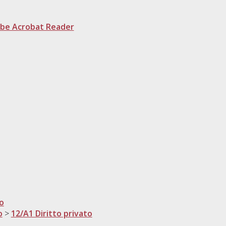
be Acrobat Reader
to
o
>
12/A1 Diritto privato