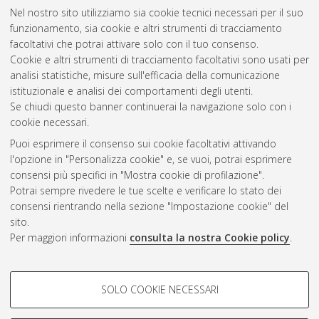
Nel nostro sito utilizziamo sia cookie tecnici necessari per il suo
funzionamento, sia cookie e altri strumenti di tracciamento
Altri metadati
facoltativi che potrai attivare solo con il tuo consenso.
Cookie e altri strumenti di tracciamento facoltativi sono usati per
Gestione del documento:
analisi statistiche, misure sull'efficacia della comunicazione
istituzionale e analisi dei comportamenti degli utenti.
Se chiudi questo banner continuerai la navigazione solo con i
cookie necessari.
Atom
Puoi esprimere il consenso sui cookie facoltativi attivando
Rss 1.0
l'opzione in "Personalizza cookie" e, se vuoi, potrai esprimere
consensi più specifici in "Mostra cookie di profilazione".
Rss 2.0
Potrai sempre rivedere le tue scelte e verificare lo stato dei
consensi rientrando nella sezione "Impostazione cookie" del
sito.
AMS Dottorato
Per maggiori informazioni
consulta la nostra Cookie policy
.
ISSN: 2038-7946
Servizio implementato e gestito da
AlmaDL
Impostazioni Cookie
COOKIE DI PROFILAZIONE -
SOLO COOKIE NECESSARI
Informativa sulla privacy
FACOLTATIVI
Condizioni d’uso del sito