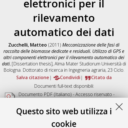
elettronici per il
rilevamento
automatico dei dati
Zucchelli, Matteo
(2011)
Meccanizzazione delle fasi di
raccolta delle biomasse dedicate e residuali. Utilizzo di GPS e
altri componenti elettronici per il rilevamento automatico dei
dati
, [Dissertation thesis], Alma Mater Studiorum Università di
Bologna. Dottorato di ricerca in
Ingegneria agraria
, 23 Ciclo.
Salva citazione
Condividi
Citato da
Documenti full-text disponibili:
Documento PDF
(Italiano) - Accesso riservato -
Richiede un lettore di PDF come
Xpdf
o
Adobe
Acrobat Reader
Questo sito web utilizza i
Download (5MB)
cookie
Abstract