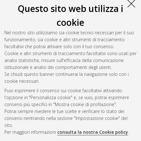
Questo sito web utilizza i
cookie
Nel nostro sito utilizziamo sia cookie tecnici necessari per il suo
funzionamento, sia cookie e altri strumenti di tracciamento
facoltativi che potrai attivare solo con il tuo consenso.
Cookie e altri strumenti di tracciamento facoltativi sono usati per
Gestione del documento:
analisi statistiche, misure sull'efficacia della comunicazione
istituzionale e analisi dei comportamenti degli utenti.
Se chiudi questo banner continuerai la navigazione solo con i
cookie necessari.
Atom
Puoi esprimere il consenso sui cookie facoltativi attivando
Rss 1.0
l'opzione in "Personalizza cookie" e, se vuoi, potrai esprimere
consensi più specifici in "Mostra cookie di profilazione".
Rss 2.0
Potrai sempre rivedere le tue scelte e verificare lo stato dei
consensi rientrando nella sezione "Impostazione cookie" del
sito.
AMS Dottorato
Per maggiori informazioni
consulta la nostra Cookie policy
.
ISSN: 2038-7946
Servizio implementato e gestito da
AlmaDL