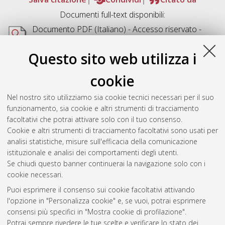
Documenti full-text disponibili:
Documento PDF
(Italiano) - Accesso riservato -
Richiede un lettore di PDF come
Xpdf
o
Adobe
Acrobat Reader
Questo sito web utilizza i
Download (17MB)
cookie
Abstract
Nel nostro sito utilizziamo sia cookie tecnici necessari per il suo
funzionamento, sia cookie e altri strumenti di tracciamento
Altri metadati
facoltativi che potrai attivare solo con il tuo consenso.
Cookie e altri strumenti di tracciamento facoltativi sono usati per
Gestione del documento:
analisi statistiche, misure sull'efficacia della comunicazione
istituzionale e analisi dei comportamenti degli utenti.
Se chiudi questo banner continuerai la navigazione solo con i
cookie necessari.
Atom
Puoi esprimere il consenso sui cookie facoltativi attivando
Rss 1.0
l'opzione in "Personalizza cookie" e, se vuoi, potrai esprimere
consensi più specifici in "Mostra cookie di profilazione".
Rss 2.0
Potrai sempre rivedere le tue scelte e verificare lo stato dei